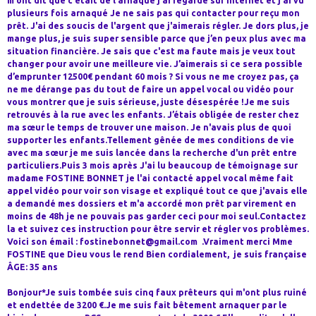
m'ont dit que c'était de l'arnaque j'ai regardé sur Internet et j'ai vu
plusieurs fois arnaqué Je ne sais pas qui contacter pour reçu mon
prêt. J'ai des soucis de l'argent que j'aimerais régler. Je dors plus, je
mange plus, je suis super sensible parce que j’en peux plus avec ma
situation financière. Je sais que c'est ma faute mais je veux tout
changer pour avoir une meilleure vie. J’aimerais si ce sera possible
d’emprunter 12500€ pendant 60 mois ? Si vous ne me croyez pas, ça
ne me dérange pas du tout de faire un appel vocal ou vidéo pour
vous montrer que je suis sérieuse, juste désespérée !Je me suis
retrouvés à la rue avec les enfants. J’étais obligée de rester chez
ma sœur le temps de trouver une maison. Je n'avais plus de quoi
supporter les enfants.Tellement gênée de mes conditions de vie
avec ma sœur je me suis lancée dans la recherche d'un prêt entre
particuliers.Puis 3 mois après J'ai lu beaucoup de témoignage sur
madame FOSTINE BONNET je l'ai contacté appel vocal même fait
appel vidéo pour voir son visage et expliqué tout ce que j'avais elle
a demandé mes dossiers et m'a accordé mon prêt par virement en
moins de 48h je ne pouvais pas garder ceci pour moi seul.Contactez
la et suivez ces instruction pour être servir et régler vos problèmes.
Voici son émail : fostinebonnet@gmail.com .Vraiment merci Mme
FOSTINE que Dieu vous le rend Bien cordialement, je suis française
ÂGE: 35 ans
Bonjour*Je suis tombée suis cinq faux prêteurs qui m'ont plus ruiné
et endettée de 3200 €.Je me suis fait bêtement arnaquer par le