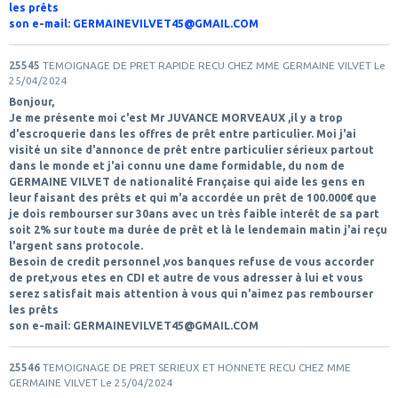
les prêts
son e-mail: GERMAINEVILVET45@GMAIL.COM
25545
TEMOIGNAGE DE PRET RAPIDE RECU CHEZ MME GERMAINE VILVET
Le
25/04/2024
Bonjour,
Je me présente moi c'est Mr JUVANCE MORVEAUX ,il y a trop
d'escroquerie dans les offres de prêt entre particulier. Moi j'ai
visité un site d'annonce de prêt entre particulier sérieux partout
dans le monde et j'ai connu une dame formidable, du nom de
GERMAINE VILVET de nationalité Française qui aide les gens en
leur faisant des prêts et qui m'a accordée un prêt de 100.000€ que
je dois rembourser sur 30ans avec un très faible interêt de sa part
soit 2% sur toute ma durée de prêt et là le lendemain matin j'ai reçu
l'argent sans protocole.
Besoin de credit personnel ,vos banques refuse de vous accorder
de pret,vous etes en CDI et autre de vous adresser à lui et vous
serez satisfait mais attention à vous qui n'aimez pas rembourser
les prêts
son e-mail: GERMAINEVILVET45@GMAIL.COM
25546
TEMOIGNAGE DE PRET SERIEUX ET HONNETE RECU CHEZ MME
GERMAINE VILVET
Le 25/04/2024