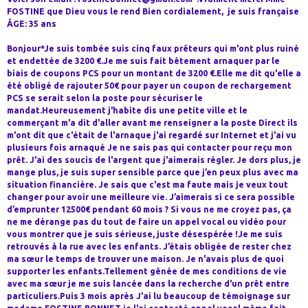
FOSTINE que Dieu vous le rend Bien cordialement, je suis française
ÂGE: 35 ans
Bonjour*Je suis tombée suis cinq faux prêteurs qui m'ont plus ruiné
et endettée de 3200 €.Je me suis fait bêtement arnaquer par le
biais de coupons PCS pour un montant de 3200 €.Elle me dit qu'elle a
été obligé de rajouter 50€ pour payer un coupon de rechargement
PCS se serait selon la poste pour sécuriser le
mandat.Heureusement j'habite dis une petite ville et le
commerçant m'a dit d'aller avant me renseigner a la poste Direct ils
m'ont dit que c'était de l'arnaque j'ai regardé sur Internet et j'ai vu
plusieurs fois arnaqué Je ne sais pas qui contacter pour reçu mon
prêt. J'ai des soucis de l'argent que j'aimerais régler. Je dors plus, je
mange plus, je suis super sensible parce que j’en peux plus avec ma
situation financière. Je sais que c'est ma faute mais je veux tout
changer pour avoir une meilleure vie. J’aimerais si ce sera possible
d’emprunter 12500€ pendant 60 mois ? Si vous ne me croyez pas, ça
ne me dérange pas du tout de faire un appel vocal ou vidéo pour
vous montrer que je suis sérieuse, juste désespérée !Je me suis
retrouvés à la rue avec les enfants. J’étais obligée de rester chez
ma sœur le temps de trouver une maison. Je n'avais plus de quoi
supporter les enfants.Tellement gênée de mes conditions de vie
avec ma sœur je me suis lancée dans la recherche d'un prêt entre
particuliers.Puis 3 mois après J'ai lu beaucoup de témoignage sur