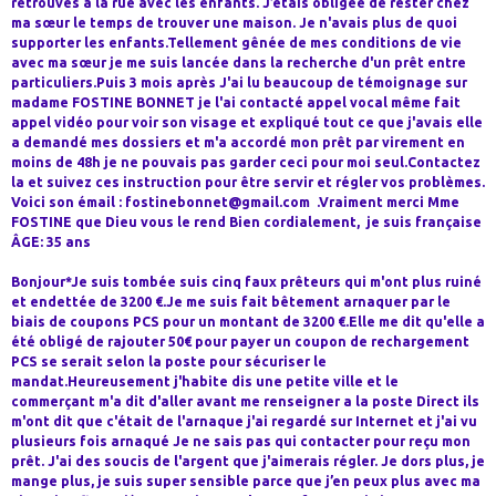
retrouvés à la rue avec les enfants. J’étais obligée de rester chez
ma sœur le temps de trouver une maison. Je n'avais plus de quoi
supporter les enfants.Tellement gênée de mes conditions de vie
avec ma sœur je me suis lancée dans la recherche d'un prêt entre
particuliers.Puis 3 mois après J'ai lu beaucoup de témoignage sur
madame FOSTINE BONNET je l'ai contacté appel vocal même fait
appel vidéo pour voir son visage et expliqué tout ce que j'avais elle
a demandé mes dossiers et m'a accordé mon prêt par virement en
moins de 48h je ne pouvais pas garder ceci pour moi seul.Contactez
la et suivez ces instruction pour être servir et régler vos problèmes.
Voici son émail : fostinebonnet@gmail.com .Vraiment merci Mme
FOSTINE que Dieu vous le rend Bien cordialement, je suis française
ÂGE: 35 ans
Bonjour*Je suis tombée suis cinq faux prêteurs qui m'ont plus ruiné
et endettée de 3200 €.Je me suis fait bêtement arnaquer par le
biais de coupons PCS pour un montant de 3200 €.Elle me dit qu'elle a
été obligé de rajouter 50€ pour payer un coupon de rechargement
PCS se serait selon la poste pour sécuriser le
mandat.Heureusement j'habite dis une petite ville et le
commerçant m'a dit d'aller avant me renseigner a la poste Direct ils
m'ont dit que c'était de l'arnaque j'ai regardé sur Internet et j'ai vu
plusieurs fois arnaqué Je ne sais pas qui contacter pour reçu mon
prêt. J'ai des soucis de l'argent que j'aimerais régler. Je dors plus, je
mange plus, je suis super sensible parce que j’en peux plus avec ma