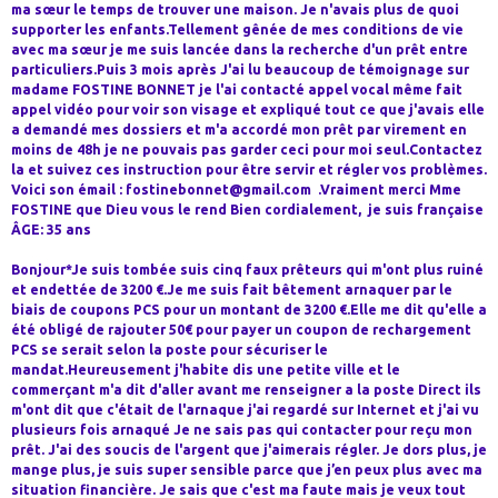
ma sœur le temps de trouver une maison. Je n'avais plus de quoi
supporter les enfants.Tellement gênée de mes conditions de vie
avec ma sœur je me suis lancée dans la recherche d'un prêt entre
particuliers.Puis 3 mois après J'ai lu beaucoup de témoignage sur
madame FOSTINE BONNET je l'ai contacté appel vocal même fait
appel vidéo pour voir son visage et expliqué tout ce que j'avais elle
a demandé mes dossiers et m'a accordé mon prêt par virement en
moins de 48h je ne pouvais pas garder ceci pour moi seul.Contactez
la et suivez ces instruction pour être servir et régler vos problèmes.
Voici son émail : fostinebonnet@gmail.com .Vraiment merci Mme
FOSTINE que Dieu vous le rend Bien cordialement, je suis française
ÂGE: 35 ans
Bonjour*Je suis tombée suis cinq faux prêteurs qui m'ont plus ruiné
et endettée de 3200 €.Je me suis fait bêtement arnaquer par le
biais de coupons PCS pour un montant de 3200 €.Elle me dit qu'elle a
été obligé de rajouter 50€ pour payer un coupon de rechargement
PCS se serait selon la poste pour sécuriser le
mandat.Heureusement j'habite dis une petite ville et le
commerçant m'a dit d'aller avant me renseigner a la poste Direct ils
m'ont dit que c'était de l'arnaque j'ai regardé sur Internet et j'ai vu
plusieurs fois arnaqué Je ne sais pas qui contacter pour reçu mon
prêt. J'ai des soucis de l'argent que j'aimerais régler. Je dors plus, je
mange plus, je suis super sensible parce que j’en peux plus avec ma
situation financière. Je sais que c'est ma faute mais je veux tout