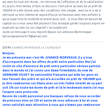
qui avec lui tout est résolu , on retrouve de l'affection et de la satisfaction .
Si j'ai pris mon temps à faire ce discours c'est parce qu'avec lui un prêt de
18000€ m'a été donné avec des conditions très simple , avec lui m'a vie à
retrouvé un bon chemin et aujourd'hui je vis heureux avec mes enfants à
qui je paye tous la scolarité et prend aussi soin . Si vous êtes en besoin de
capital ou si vous avez été plusieurs fois arnaqué garder toujours espoir en
espérant qu'avec lui vos objectif s'accompliront .
Juste un message il vous répond depuis son adresse électronique :
latrassejeanmarie79@gmail.com
25544
JUVANCE MORVEAUX
Le 25/04/2024
Bonjour,
Je me présente moi c'est Mr JUVANCE MORVEAUX ,il y a trop
d'escroquerie dans les offres de prêt entre particulier. Moi j'ai
visité un site d'annonce de prêt entre particulier sérieux partout
dans le monde et j'ai connu une dame formidable, du nom de
GERMAINE VILVET de nationalité Française qui aide les gens en
leur faisant des prêts et qui m'a accordée un prêt de 100.000€ que
je dois rembourser sur 30ans avec un très faible interêt de sa part
soit 2% sur toute ma durée de prêt et là le lendemain matin j'ai reçu
l'argent sans protocole.
Besoin de credit personnel ,vos banques refuse de vous accorder
de pret,vous etes en CDI et autre de vous adresser à lui et vous
serez satisfait mais attention à vous qui n'aimez pas rembourser