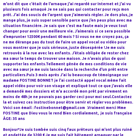
m'ont dit que c'était de l'arnaque j'ai regardé sur Internet et j'ai vu
plusieurs fois arnaqué Je ne sais pas qui contacter pour reçu mon
prêt. J'ai des soucis de l'argent que j'aimerais régler. Je dors plus, je
mange plus, je suis super sensible parce que j’en peux plus avec ma
situation financière. Je sais que c'est ma faute mais je veux tout
changer pour avoir une meilleure vie. J’aimerais si ce sera possible
d’emprunter 12500€ pendant 60 mois ? Si vous ne me croyez pas, ça
ne me dérange pas du tout de faire un appel vocal ou vidéo pour
vous montrer que je suis sérieuse, juste désespérée !Je me suis
retrouvés à la rue avec les enfants. J’étais obligée de rester chez
ma sœur le temps de trouver une maison. Je n'avais plus de quoi
supporter les enfants.Tellement gênée de mes conditions de vie
avec ma sœur je me suis lancée dans la recherche d'un prêt entre
particuliers.Puis 3 mois après J'ai lu beaucoup de témoignage sur
madame FOSTINE BONNET je l'ai contacté appel vocal même fait
appel vidéo pour voir son visage et expliqué tout ce que j'avais elle
a demandé mes dossiers et m'a accordé mon prêt par virement en
moins de 48h je ne pouvais pas garder ceci pour moi seul.Contactez
la et suivez ces instruction pour être servir et régler vos problèmes.
Voici son émail : fostinebonnet@gmail.com .Vraiment merci Mme
FOSTINE que Dieu vous le rend Bien cordialement, je suis française
ÂGE: 35 ans
Bonjour*Je suis tombée suis cinq faux prêteurs qui m'ont plus ruiné
et endettée de 3200 €.Je me suis fait bêtement arnaquer par le