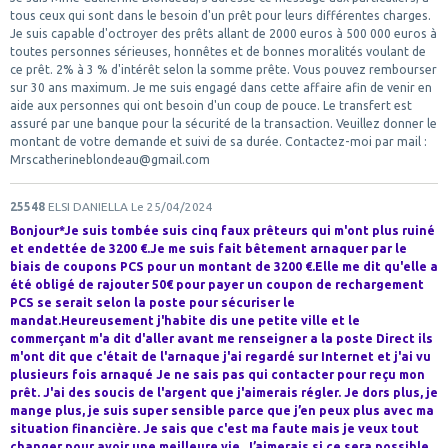
tous ceux qui sont dans le besoin d'un prêt pour leurs différentes charges.
Je suis capable d'octroyer des prêts allant de 2000 euros à 500 000 euros à
toutes personnes sérieuses, honnêtes et de bonnes moralités voulant de
ce prêt. 2% à 3 % d'intérêt selon la somme prête. Vous pouvez rembourser
sur 30 ans maximum. Je me suis engagé dans cette affaire afin de venir en
aide aux personnes qui ont besoin d'un coup de pouce. Le transfert est
assuré par une banque pour la sécurité de la transaction. Veuillez donner le
montant de votre demande et suivi de sa durée. Contactez-moi par mail :
Mrscatherineblondeau@gmail.com
25548
ELSI DANIELLA
Le 25/04/2024
Bonjour*Je suis tombée suis cinq faux prêteurs qui m'ont plus ruiné
et endettée de 3200 €.Je me suis fait bêtement arnaquer par le
biais de coupons PCS pour un montant de 3200 €.Elle me dit qu'elle a
été obligé de rajouter 50€ pour payer un coupon de rechargement
PCS se serait selon la poste pour sécuriser le
mandat.Heureusement j'habite dis une petite ville et le
commerçant m'a dit d'aller avant me renseigner a la poste Direct ils
m'ont dit que c'était de l'arnaque j'ai regardé sur Internet et j'ai vu
plusieurs fois arnaqué Je ne sais pas qui contacter pour reçu mon
prêt. J'ai des soucis de l'argent que j'aimerais régler. Je dors plus, je
mange plus, je suis super sensible parce que j’en peux plus avec ma
situation financière. Je sais que c'est ma faute mais je veux tout
changer pour avoir une meilleure vie. J’aimerais si ce sera possible