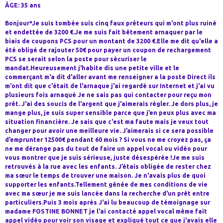
ÂGE: 35 ans
Bonjour*Je suis tombée suis cinq faux prêteurs qui m'ont plus ruiné
et endettée de 3200 €.Je me suis fait bêtement arnaquer par le
biais de coupons PCS pour un montant de 3200 €.Elle me dit qu'elle a
été obligé de rajouter 50€ pour payer un coupon de rechargement
PCS se serait selon la poste pour sécuriser le
mandat.Heureusement j'habite dis une petite ville et le
commerçant m'a dit d'aller avant me renseigner a la poste Direct ils
m'ont dit que c'était de l'arnaque j'ai regardé sur Internet et j'ai vu
plusieurs fois arnaqué Je ne sais pas qui contacter pour reçu mon
prêt. J'ai des soucis de l'argent que j'aimerais régler. Je dors plus, je
mange plus, je suis super sensible parce que j’en peux plus avec ma
situation financière. Je sais que c'est ma faute mais je veux tout
changer pour avoir une meilleure vie. J’aimerais si ce sera possible
d’emprunter 12500€ pendant 60 mois ? Si vous ne me croyez pas, ça
ne me dérange pas du tout de faire un appel vocal ou vidéo pour
vous montrer que je suis sérieuse, juste désespérée !Je me suis
retrouvés à la rue avec les enfants. J’étais obligée de rester chez
ma sœur le temps de trouver une maison. Je n'avais plus de quoi
supporter les enfants.Tellement gênée de mes conditions de vie
avec ma sœur je me suis lancée dans la recherche d'un prêt entre
particuliers.Puis 3 mois après J'ai lu beaucoup de témoignage sur
madame FOSTINE BONNET je l'ai contacté appel vocal même fait
appel vidéo pour voir son visage et expliqué tout ce que j'avais elle