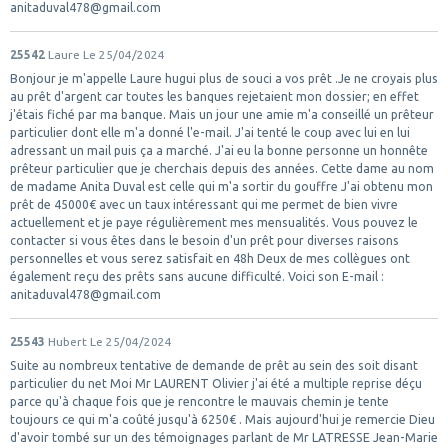
anitaduval478@gmail.com
25542
Laure
Le 25/04/2024
Bonjour je m'appelle Laure hugui plus de souci a vos prêt .Je ne croyais plus
au prêt d'argent car toutes les banques rejetaient mon dossier; en effet
j'étais fiché par ma banque. Mais un jour une amie m'a conseillé un prêteur
particulier dont elle m'a donné l'e-mail. J'ai tenté le coup avec lui en lui
adressant un mail puis ça a marché. J'ai eu la bonne personne un honnête
prêteur particulier que je cherchais depuis des années. Cette dame au nom
de madame Anita Duval est celle qui m'a sortir du gouffre J'ai obtenu mon
prêt de 45000€ avec un taux intéressant qui me permet de bien vivre
actuellement et je paye régulièrement mes mensualités. Vous pouvez le
contacter si vous êtes dans le besoin d'un prêt pour diverses raisons
personnelles et vous serez satisfait en 48h Deux de mes collègues ont
également reçu des prêts sans aucune difficulté. Voici son E-mail :
anitaduval478@gmail.com
25543
Hubert
Le 25/04/2024
Suite au nombreux tentative de demande de prêt au sein des soit disant
particulier du net Moi Mr LAURENT Olivier j'ai été a multiple reprise déçu
parce qu'à chaque fois que je rencontre le mauvais chemin je tente
toujours ce qui m'a coûté jusqu'à 6250€ . Mais aujourd'hui je remercie Dieu
d'avoir tombé sur un des témoignages parlant de Mr LATRESSE Jean-Marie