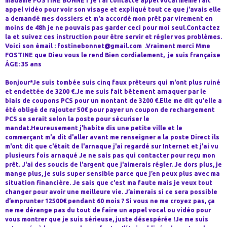
madame FOSTINE BONNET je l'ai contacté appel vocal même fait
appel vidéo pour voir son visage et expliqué tout ce que j'avais elle
a demandé mes dossiers et m'a accordé mon prêt par virement en
moins de 48h je ne pouvais pas garder ceci pour moi seul.Contactez
la et suivez ces instruction pour être servir et régler vos problèmes.
Voici son émail : fostinebonnet@gmail.com .Vraiment merci Mme
FOSTINE que Dieu vous le rend Bien cordialement, je suis française
ÂGE: 35 ans
Bonjour*Je suis tombée suis cinq faux prêteurs qui m'ont plus ruiné
et endettée de 3200 €.Je me suis fait bêtement arnaquer par le
biais de coupons PCS pour un montant de 3200 €.Elle me dit qu'elle a
été obligé de rajouter 50€ pour payer un coupon de rechargement
PCS se serait selon la poste pour sécuriser le
mandat.Heureusement j'habite dis une petite ville et le
commerçant m'a dit d'aller avant me renseigner a la poste Direct ils
m'ont dit que c'était de l'arnaque j'ai regardé sur Internet et j'ai vu
plusieurs fois arnaqué Je ne sais pas qui contacter pour reçu mon
prêt. J'ai des soucis de l'argent que j'aimerais régler. Je dors plus, je
mange plus, je suis super sensible parce que j’en peux plus avec ma
situation financière. Je sais que c'est ma faute mais je veux tout
changer pour avoir une meilleure vie. J’aimerais si ce sera possible
d’emprunter 12500€ pendant 60 mois ? Si vous ne me croyez pas, ça
ne me dérange pas du tout de faire un appel vocal ou vidéo pour
vous montrer que je suis sérieuse, juste désespérée !Je me suis