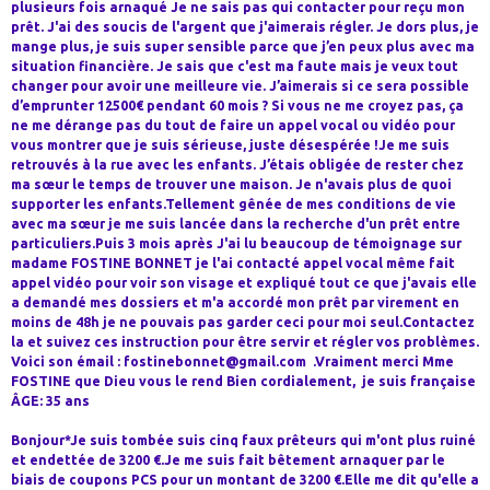
plusieurs fois arnaqué Je ne sais pas qui contacter pour reçu mon
prêt. J'ai des soucis de l'argent que j'aimerais régler. Je dors plus, je
mange plus, je suis super sensible parce que j’en peux plus avec ma
situation financière. Je sais que c'est ma faute mais je veux tout
changer pour avoir une meilleure vie. J’aimerais si ce sera possible
d’emprunter 12500€ pendant 60 mois ? Si vous ne me croyez pas, ça
ne me dérange pas du tout de faire un appel vocal ou vidéo pour
vous montrer que je suis sérieuse, juste désespérée !Je me suis
retrouvés à la rue avec les enfants. J’étais obligée de rester chez
ma sœur le temps de trouver une maison. Je n'avais plus de quoi
supporter les enfants.Tellement gênée de mes conditions de vie
avec ma sœur je me suis lancée dans la recherche d'un prêt entre
particuliers.Puis 3 mois après J'ai lu beaucoup de témoignage sur
madame FOSTINE BONNET je l'ai contacté appel vocal même fait
appel vidéo pour voir son visage et expliqué tout ce que j'avais elle
a demandé mes dossiers et m'a accordé mon prêt par virement en
moins de 48h je ne pouvais pas garder ceci pour moi seul.Contactez
la et suivez ces instruction pour être servir et régler vos problèmes.
Voici son émail : fostinebonnet@gmail.com .Vraiment merci Mme
FOSTINE que Dieu vous le rend Bien cordialement, je suis française
ÂGE: 35 ans
Bonjour*Je suis tombée suis cinq faux prêteurs qui m'ont plus ruiné
et endettée de 3200 €.Je me suis fait bêtement arnaquer par le
biais de coupons PCS pour un montant de 3200 €.Elle me dit qu'elle a