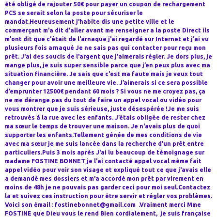
été obligé de rajouter 50€ pour payer un coupon de rechargement
PCS se serait selon la poste pour sécuriser le
mandat.Heureusement j'habite dis une petite ville et le
commerçant m'a dit d'aller avant me renseigner a la poste Direct ils
m'ont dit que c'était de l'arnaque j'ai regardé sur Internet et j'ai vu
plusieurs fois arnaqué Je ne sais pas qui contacter pour reçu mon
prêt. J'ai des soucis de l'argent que j'aimerais régler. Je dors plus, je
mange plus, je suis super sensible parce que j’en peux plus avec ma
situation financière. Je sais que c'est ma faute mais je veux tout
changer pour avoir une meilleure vie. J’aimerais si ce sera possible
d’emprunter 12500€ pendant 60 mois ? Si vous ne me croyez pas, ça
ne me dérange pas du tout de faire un appel vocal ou vidéo pour
vous montrer que je suis sérieuse, juste désespérée !Je me suis
retrouvés à la rue avec les enfants. J’étais obligée de rester chez
ma sœur le temps de trouver une maison. Je n'avais plus de quoi
supporter les enfants.Tellement gênée de mes conditions de vie
avec ma sœur je me suis lancée dans la recherche d'un prêt entre
particuliers.Puis 3 mois après J'ai lu beaucoup de témoignage sur
madame FOSTINE BONNET je l'ai contacté appel vocal même fait
appel vidéo pour voir son visage et expliqué tout ce que j'avais elle
a demandé mes dossiers et m'a accordé mon prêt par virement en
moins de 48h je ne pouvais pas garder ceci pour moi seul.Contactez
la et suivez ces instruction pour être servir et régler vos problèmes.
Voici son émail : fostinebonnet@gmail.com .Vraiment merci Mme
FOSTINE que Dieu vous le rend Bien cordialement, je suis française