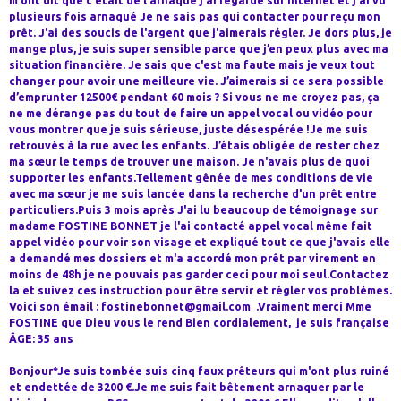
m'ont dit que c'était de l'arnaque j'ai regardé sur Internet et j'ai vu
plusieurs fois arnaqué Je ne sais pas qui contacter pour reçu mon
prêt. J'ai des soucis de l'argent que j'aimerais régler. Je dors plus, je
mange plus, je suis super sensible parce que j’en peux plus avec ma
situation financière. Je sais que c'est ma faute mais je veux tout
changer pour avoir une meilleure vie. J’aimerais si ce sera possible
d’emprunter 12500€ pendant 60 mois ? Si vous ne me croyez pas, ça
ne me dérange pas du tout de faire un appel vocal ou vidéo pour
vous montrer que je suis sérieuse, juste désespérée !Je me suis
retrouvés à la rue avec les enfants. J’étais obligée de rester chez
ma sœur le temps de trouver une maison. Je n'avais plus de quoi
supporter les enfants.Tellement gênée de mes conditions de vie
avec ma sœur je me suis lancée dans la recherche d'un prêt entre
particuliers.Puis 3 mois après J'ai lu beaucoup de témoignage sur
madame FOSTINE BONNET je l'ai contacté appel vocal même fait
appel vidéo pour voir son visage et expliqué tout ce que j'avais elle
a demandé mes dossiers et m'a accordé mon prêt par virement en
moins de 48h je ne pouvais pas garder ceci pour moi seul.Contactez
la et suivez ces instruction pour être servir et régler vos problèmes.
Voici son émail : fostinebonnet@gmail.com .Vraiment merci Mme
FOSTINE que Dieu vous le rend Bien cordialement, je suis française
ÂGE: 35 ans
Bonjour*Je suis tombée suis cinq faux prêteurs qui m'ont plus ruiné
et endettée de 3200 €.Je me suis fait bêtement arnaquer par le