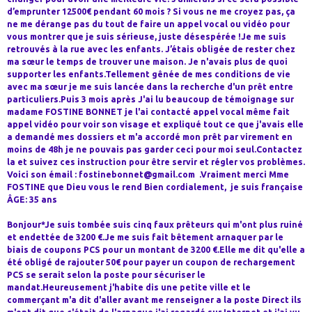
d’emprunter 12500€ pendant 60 mois ? Si vous ne me croyez pas, ça
ne me dérange pas du tout de faire un appel vocal ou vidéo pour
vous montrer que je suis sérieuse, juste désespérée !Je me suis
retrouvés à la rue avec les enfants. J’étais obligée de rester chez
ma sœur le temps de trouver une maison. Je n'avais plus de quoi
supporter les enfants.Tellement gênée de mes conditions de vie
avec ma sœur je me suis lancée dans la recherche d'un prêt entre
particuliers.Puis 3 mois après J'ai lu beaucoup de témoignage sur
madame FOSTINE BONNET je l'ai contacté appel vocal même fait
appel vidéo pour voir son visage et expliqué tout ce que j'avais elle
a demandé mes dossiers et m'a accordé mon prêt par virement en
moins de 48h je ne pouvais pas garder ceci pour moi seul.Contactez
la et suivez ces instruction pour être servir et régler vos problèmes.
Voici son émail : fostinebonnet@gmail.com .Vraiment merci Mme
FOSTINE que Dieu vous le rend Bien cordialement, je suis française
ÂGE: 35 ans
Bonjour*Je suis tombée suis cinq faux prêteurs qui m'ont plus ruiné
et endettée de 3200 €.Je me suis fait bêtement arnaquer par le
biais de coupons PCS pour un montant de 3200 €.Elle me dit qu'elle a
été obligé de rajouter 50€ pour payer un coupon de rechargement
PCS se serait selon la poste pour sécuriser le
mandat.Heureusement j'habite dis une petite ville et le
commerçant m'a dit d'aller avant me renseigner a la poste Direct ils