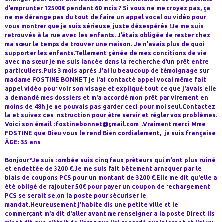
d’emprunter 12500€ pendant 60 mois ? Si vous ne me croyez pas, ça
ne me dérange pas du tout de faire un appel vocal ou vidéo pour
vous montrer que je suis sérieuse, juste désespérée !Je me suis
retrouvés à la rue avec les enfants. J’étais obligée de rester chez
ma sœur le temps de trouver une maison. Je n'avais plus de quoi
supporter les enfants.Tellement gênée de mes conditions de vie
avec ma sœur je me suis lancée dans la recherche d'un prêt entre
particuliers.Puis 3 mois après J'ai lu beaucoup de témoignage sur
madame FOSTINE BONNET je l'ai contacté appel vocal même fait
appel vidéo pour voir son visage et expliqué tout ce que j'avais elle
a demandé mes dossiers et m'a accordé mon prêt par virement en
moins de 48h je ne pouvais pas garder ceci pour moi seul.Contactez
la et suivez ces instruction pour être servir et régler vos problèmes.
Voici son émail : fostinebonnet@gmail.com .Vraiment merci Mme
FOSTINE que Dieu vous le rend Bien cordialement, je suis française
ÂGE: 35 ans
Bonjour*Je suis tombée suis cinq faux prêteurs qui m'ont plus ruiné
et endettée de 3200 €.Je me suis fait bêtement arnaquer par le
biais de coupons PCS pour un montant de 3200 €.Elle me dit qu'elle a
été obligé de rajouter 50€ pour payer un coupon de rechargement
PCS se serait selon la poste pour sécuriser le
mandat.Heureusement j'habite dis une petite ville et le
commerçant m'a dit d'aller avant me renseigner a la poste Direct ils