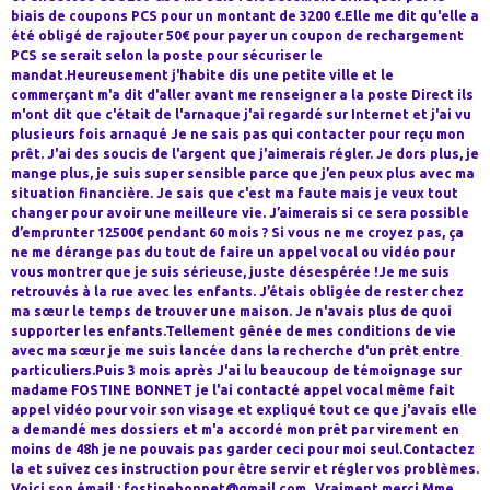
biais de coupons PCS pour un montant de 3200 €.Elle me dit qu'elle a
été obligé de rajouter 50€ pour payer un coupon de rechargement
PCS se serait selon la poste pour sécuriser le
mandat.Heureusement j'habite dis une petite ville et le
commerçant m'a dit d'aller avant me renseigner a la poste Direct ils
m'ont dit que c'était de l'arnaque j'ai regardé sur Internet et j'ai vu
plusieurs fois arnaqué Je ne sais pas qui contacter pour reçu mon
prêt. J'ai des soucis de l'argent que j'aimerais régler. Je dors plus, je
mange plus, je suis super sensible parce que j’en peux plus avec ma
situation financière. Je sais que c'est ma faute mais je veux tout
changer pour avoir une meilleure vie. J’aimerais si ce sera possible
d’emprunter 12500€ pendant 60 mois ? Si vous ne me croyez pas, ça
ne me dérange pas du tout de faire un appel vocal ou vidéo pour
vous montrer que je suis sérieuse, juste désespérée !Je me suis
retrouvés à la rue avec les enfants. J’étais obligée de rester chez
ma sœur le temps de trouver une maison. Je n'avais plus de quoi
supporter les enfants.Tellement gênée de mes conditions de vie
avec ma sœur je me suis lancée dans la recherche d'un prêt entre
particuliers.Puis 3 mois après J'ai lu beaucoup de témoignage sur
madame FOSTINE BONNET je l'ai contacté appel vocal même fait
appel vidéo pour voir son visage et expliqué tout ce que j'avais elle
a demandé mes dossiers et m'a accordé mon prêt par virement en
moins de 48h je ne pouvais pas garder ceci pour moi seul.Contactez
la et suivez ces instruction pour être servir et régler vos problèmes.
Voici son émail : fostinebonnet@gmail.com .Vraiment merci Mme