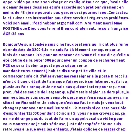
appel vidéo pour voir son visage et expliqué tout ce que j'avais elle
a demandé mes dossiers et m'a accordé mon prêt par virement en
moins de 48h je ne pouvais pas garder ceci pour moi seul.Contactez
la et suivez ces instruction pour être servir et régler vos problèmes.
Voici son émail : fostinebonnet@gmail.com .Vraiment merci Mme
FOSTINE que Dieu vous le rend Bien cordialement, je suis française
ÂGE: 35 ans
Bonjour*Je suis tombée suis cinq faux prêteurs qui m'ont plus ruiné
et endettée de 3200 €.Je me suis fait bêtement arnaquer par le
biais de coupons PCS pour un montant de 3200 €.Elle me dit qu'elle a
été obligé de rajouter 50€ pour payer un coupon de rechargement
PCS se serait selon la poste pour sécuriser le
mandat.Heureusement j'habite dis une petite ville et le
commerçant m'a dit d'aller avant me renseigner a la poste Direct ils
m'ont dit que c'était de l'arnaque j'ai regardé sur Internet et j'ai vu
plusieurs fois arnaqué Je ne sais pas qui contacter pour reçu mon
prêt. J'ai des soucis de l'argent que j'aimerais régler. Je dors plus, je
mange plus, je suis super sensible parce que j’en peux plus avec ma
situation financière. Je sais que c'est ma faute mais je veux tout
changer pour avoir une meilleure vie. J’aimerais si ce sera possible
d’emprunter 12500€ pendant 60 mois ? Si vous ne me croyez pas, ça
ne me dérange pas du tout de faire un appel vocal ou vidéo pour
vous montrer que je suis sérieuse, juste désespérée !Je me suis
retrouvés à la rue avec les enfants. J’étais obligée de rester chez