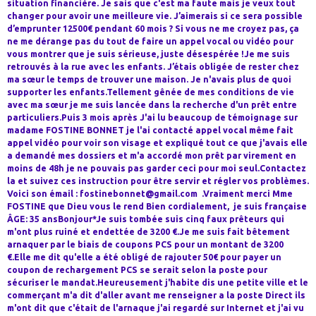
situation financière. Je sais que c'est ma faute mais je veux tout
changer pour avoir une meilleure vie. J’aimerais si ce sera possible
d’emprunter 12500€ pendant 60 mois ? Si vous ne me croyez pas, ça
ne me dérange pas du tout de faire un appel vocal ou vidéo pour
vous montrer que je suis sérieuse, juste désespérée !Je me suis
retrouvés à la rue avec les enfants. J’étais obligée de rester chez
ma sœur le temps de trouver une maison. Je n'avais plus de quoi
supporter les enfants.Tellement gênée de mes conditions de vie
avec ma sœur je me suis lancée dans la recherche d'un prêt entre
particuliers.Puis 3 mois après J'ai lu beaucoup de témoignage sur
madame FOSTINE BONNET je l'ai contacté appel vocal même fait
appel vidéo pour voir son visage et expliqué tout ce que j'avais elle
a demandé mes dossiers et m'a accordé mon prêt par virement en
moins de 48h je ne pouvais pas garder ceci pour moi seul.Contactez
la et suivez ces instruction pour être servir et régler vos problèmes.
Voici son émail : fostinebonnet@gmail.com .Vraiment merci Mme
FOSTINE que Dieu vous le rend Bien cordialement, je suis française
ÂGE: 35 ansBonjour*Je suis tombée suis cinq faux prêteurs qui
m'ont plus ruiné et endettée de 3200 €.Je me suis fait bêtement
arnaquer par le biais de coupons PCS pour un montant de 3200
€.Elle me dit qu'elle a été obligé de rajouter 50€ pour payer un
coupon de rechargement PCS se serait selon la poste pour
sécuriser le mandat.Heureusement j'habite dis une petite ville et le
commerçant m'a dit d'aller avant me renseigner a la poste Direct ils
m'ont dit que c'était de l'arnaque j'ai regardé sur Internet et j'ai vu