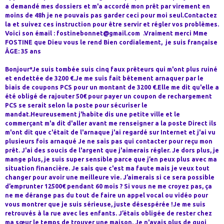
a demandé mes dossiers et m'a accordé mon prêt par virement en
moins de 48h je ne pouvais pas garder ceci pour moi seul.Contactez
la et suivez ces instruction pour être servir et régler vos problèmes.
Voici son émail : fostinebonnet@gmail.com .Vraiment merci Mme
FOSTINE que Dieu vous le rend Bien cordialement, je suis française
ÂGE: 35 ans
Bonjour*Je suis tombée suis cinq faux prêteurs qui m'ont plus ruiné
et endettée de 3200 €.Je me suis fait bêtement arnaquer par le
biais de coupons PCS pour un montant de 3200 €.Elle me dit qu'elle a
été obligé de rajouter 50€ pour payer un coupon de rechargement
PCS se serait selon la poste pour sécuriser le
mandat.Heureusement j'habite dis une petite ville et le
commerçant m'a dit d'aller avant me renseigner a la poste Direct ils
m'ont dit que c'était de l'arnaque j'ai regardé sur Internet et j'ai vu
plusieurs fois arnaqué Je ne sais pas qui contacter pour reçu mon
prêt. J'ai des soucis de l'argent que j'aimerais régler. Je dors plus, je
mange plus, je suis super sensible parce que j’en peux plus avec ma
situation financière. Je sais que c'est ma faute mais je veux tout
changer pour avoir une meilleure vie. J’aimerais si ce sera possible
d’emprunter 12500€ pendant 60 mois ? Si vous ne me croyez pas, ça
ne me dérange pas du tout de faire un appel vocal ou vidéo pour
vous montrer que je suis sérieuse, juste désespérée !Je me suis
retrouvés à la rue avec les enfants. J’étais obligée de rester chez
ma sœur le temps de trouver une maison. Je n'avais plus de quoi