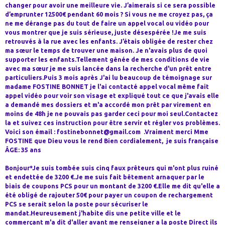
changer pour avoir une meilleure vie. J’aimerais si ce sera possible
d’emprunter 12500€ pendant 60 mois ? Si vous ne me croyez pas, ça
ne me dérange pas du tout de faire un appel vocal ou vidéo pour
vous montrer que je suis sérieuse, juste désespérée !Je me suis
retrouvés à la rue avec les enfants. J’étais obligée de rester chez
ma sœur le temps de trouver une maison. Je n'avais plus de quoi
supporter les enfants.Tellement gênée de mes conditions de vie
avec ma sœur je me suis lancée dans la recherche d'un prêt entre
particuliers.Puis 3 mois après J'ai lu beaucoup de témoignage sur
madame FOSTINE BONNET je l'ai contacté appel vocal même fait
appel vidéo pour voir son visage et expliqué tout ce que j'avais elle
a demandé mes dossiers et m'a accordé mon prêt par virement en
moins de 48h je ne pouvais pas garder ceci pour moi seul.Contactez
la et suivez ces instruction pour être servir et régler vos problèmes.
Voici son émail : fostinebonnet@gmail.com .Vraiment merci Mme
FOSTINE que Dieu vous le rend Bien cordialement, je suis française
ÂGE: 35 ans
Bonjour*Je suis tombée suis cinq faux prêteurs qui m'ont plus ruiné
et endettée de 3200 €.Je me suis fait bêtement arnaquer par le
biais de coupons PCS pour un montant de 3200 €.Elle me dit qu'elle a
été obligé de rajouter 50€ pour payer un coupon de rechargement
PCS se serait selon la poste pour sécuriser le
mandat.Heureusement j'habite dis une petite ville et le
commerçant m'a dit d'aller avant me renseigner a la poste Direct ils