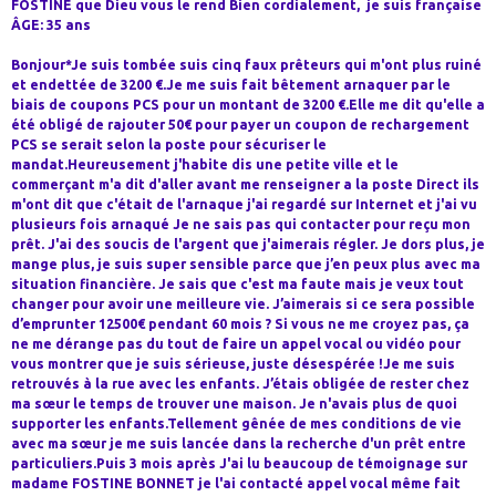
FOSTINE que Dieu vous le rend Bien cordialement, je suis française
ÂGE: 35 ans
Bonjour*Je suis tombée suis cinq faux prêteurs qui m'ont plus ruiné
et endettée de 3200 €.Je me suis fait bêtement arnaquer par le
biais de coupons PCS pour un montant de 3200 €.Elle me dit qu'elle a
été obligé de rajouter 50€ pour payer un coupon de rechargement
PCS se serait selon la poste pour sécuriser le
mandat.Heureusement j'habite dis une petite ville et le
commerçant m'a dit d'aller avant me renseigner a la poste Direct ils
m'ont dit que c'était de l'arnaque j'ai regardé sur Internet et j'ai vu
plusieurs fois arnaqué Je ne sais pas qui contacter pour reçu mon
prêt. J'ai des soucis de l'argent que j'aimerais régler. Je dors plus, je
mange plus, je suis super sensible parce que j’en peux plus avec ma
situation financière. Je sais que c'est ma faute mais je veux tout
changer pour avoir une meilleure vie. J’aimerais si ce sera possible
d’emprunter 12500€ pendant 60 mois ? Si vous ne me croyez pas, ça
ne me dérange pas du tout de faire un appel vocal ou vidéo pour
vous montrer que je suis sérieuse, juste désespérée !Je me suis
retrouvés à la rue avec les enfants. J’étais obligée de rester chez
ma sœur le temps de trouver une maison. Je n'avais plus de quoi
supporter les enfants.Tellement gênée de mes conditions de vie
avec ma sœur je me suis lancée dans la recherche d'un prêt entre
particuliers.Puis 3 mois après J'ai lu beaucoup de témoignage sur
madame FOSTINE BONNET je l'ai contacté appel vocal même fait