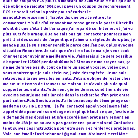
biais de coupons PCS pour un montant de 3200 €.Elle me dit qu'elle a
été obligé de rajouter 50€ pour payer un coupon de rechargement
PCS se serait selon la poste pour sécuriser le
mandat.Heureusement j'habite dis une petite ville et le
commerçant m'a dit d'aller avant me renseigner a la poste Direct ils
m'ont dit que c'était de l'arnaque j'ai regardé sur Internet et j'ai vu
plusieurs fois arnaqué Je ne sais pas qui contacter pour reçu mon
prêt. J'ai des soucis de l'argent que j'aimerais régler. Je dors plus, je
mange plus, je suis super sensible parce que j’en peux plus avec ma
situation financière. Je sais que c'est ma faute mais je veux tout
changer pour avoir une meilleure vie. J’aimerais si ce sera possible
d’emprunter 12500€ pendant 60 mois ? Si vous ne me croyez pas, ça
ne me dérange pas du tout de faire un appel vocal ou vidéo pour
vous montrer que je suis sérieuse, juste désespérée !Je me suis
retrouvés à la rue avec les enfants. J’étais obligée de rester chez
ma sœur le temps de trouver une maison. Je n'avais plus de quoi
supporter les enfants.Tellement gênée de mes conditions de vie
avec ma sœur je me suis lancée dans la recherche d'un prêt entre
particuliers.Puis 3 mois après J'ai lu beaucoup de témoignage sur
madame FOSTINE BONNET je l'ai contacté appel vocal même fait
appel vidéo pour voir son visage et expliqué tout ce que j'avais elle
a demandé mes dossiers et m'a accordé mon prêt par virement en
moins de 48h je ne pouvais pas garder ceci pour moi seul.Contactez
la et suivez ces instruction pour être servir et régler vos problèmes.
Voici son émail : fostinebonnet@gmail.com .Vraiment merci Mme