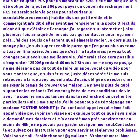
biais de coupons PCS pour un montant de 3200 €.Elle me dit qu'elle a
été obligé de rajouter 50€ pour payer un coupon de rechargement
PCS se serait selon la poste pour sécuriser le
mandat.Heureusement j'habite dis une petite ville et le
commerçant m'a dit d'aller avant me renseigner a la poste Direct ils
m'ont dit que c'était de l'arnaque j'ai regardé sur Internet et j'ai vu
plusieurs fois arnaqué Je ne sais pas qui contacter pour reçu mon
prêt. J'ai des soucis de l'argent que j'aimerais régler. Je dors plus, je
mange plus, je suis super sensible parce que j’en peux plus avec ma
situation financière. Je sais que c'est ma faute mais je veux tout
changer pour avoir une meilleure vie. J’aimerais si ce sera possible
d’emprunter 12500€ pendant 60 mois ? Si vous ne me croyez pas, ça
ne me dérange pas du tout de faire un appel vocal ou vidéo pour
vous montrer que je suis sérieuse, juste désespérée !Je me suis
retrouvés à la rue avec les enfants. J’étais obligée de rester chez
ma sœur le temps de trouver une maison. Je n'avais plus de quoi
supporter les enfants.Tellement gênée de mes conditions de vie
avec ma sœur je me suis lancée dans la recherche d'un prêt entre
particuliers.Puis 3 mois après J'ai lu beaucoup de témoignage sur
madame FOSTINE BONNET je l'ai contacté appel vocal même fait
appel vidéo pour voir son visage et expliqué tout ce que j'avais elle
a demandé mes dossiers et m'a accordé mon prêt par virement en
moins de 48h je ne pouvais pas garder ceci pour moi seul.Contactez
la et suivez ces instruction pour être servir et régler vos problèmes.
Voici son émail : fostinebonnet@gmail.com .Vraiment merci Mme