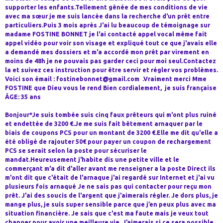
supporter les enfants.Tellement gênée de mes conditions de vie
avec ma sœur je me suis lancée dans la recherche d'un prêt entre
particuliers.Puis 3 mois après J'ai lu beaucoup de témoignage sur
madame FOSTINE BONNET je l'ai contacté appel vocal même fait
appel vidéo pour voir son visage et expliqué tout ce que j'avais elle
a demandé mes dossiers et m'a accordé mon prêt par virement en
moins de 48h je ne pouvais pas garder ceci pour moi seul.Contactez
la et suivez ces instruction pour être servir et régler vos problèmes.
Voici son émail : fostinebonnet@gmail.com .Vraiment merci Mme
FOSTINE que Dieu vous le rend Bien cordialement, je suis française
ÂGE: 35 ans
Bonjour*Je suis tombée suis cinq faux prêteurs qui m'ont plus ruiné
et endettée de 3200 €.Je me suis fait bêtement arnaquer par le
biais de coupons PCS pour un montant de 3200 €.Elle me dit qu'elle a
été obligé de rajouter 50€ pour payer un coupon de rechargement
PCS se serait selon la poste pour sécuriser le
mandat.Heureusement j'habite dis une petite ville et le
commerçant m'a dit d'aller avant me renseigner a la poste Direct ils
m'ont dit que c'était de l'arnaque j'ai regardé sur Internet et j'ai vu
plusieurs fois arnaqué Je ne sais pas qui contacter pour reçu mon
prêt. J'ai des soucis de l'argent que j'aimerais régler. Je dors plus, je
mange plus, je suis super sensible parce que j’en peux plus avec ma
situation financière. Je sais que c'est ma faute mais je veux tout
changer pour avoir une meilleure vie. J’aimerais si ce sera possible