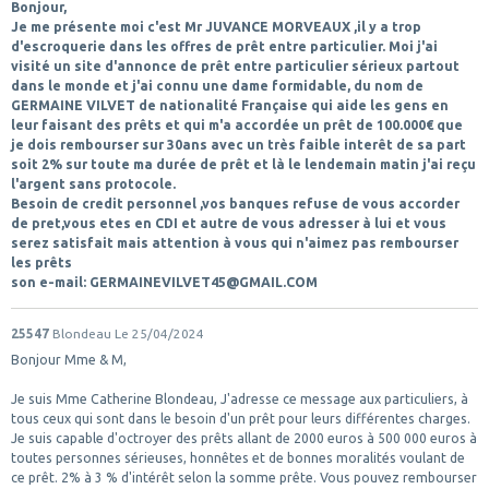
Bonjour,
Je me présente moi c'est Mr JUVANCE MORVEAUX ,il y a trop
d'escroquerie dans les offres de prêt entre particulier. Moi j'ai
visité un site d'annonce de prêt entre particulier sérieux partout
dans le monde et j'ai connu une dame formidable, du nom de
GERMAINE VILVET de nationalité Française qui aide les gens en
leur faisant des prêts et qui m'a accordée un prêt de 100.000€ que
je dois rembourser sur 30ans avec un très faible interêt de sa part
soit 2% sur toute ma durée de prêt et là le lendemain matin j'ai reçu
l'argent sans protocole.
Besoin de credit personnel ,vos banques refuse de vous accorder
de pret,vous etes en CDI et autre de vous adresser à lui et vous
serez satisfait mais attention à vous qui n'aimez pas rembourser
les prêts
son e-mail: GERMAINEVILVET45@GMAIL.COM
25547
Blondeau
Le 25/04/2024
Bonjour Mme & M,
Je suis Mme Catherine Blondeau, J'adresse ce message aux particuliers, à
tous ceux qui sont dans le besoin d'un prêt pour leurs différentes charges.
Je suis capable d'octroyer des prêts allant de 2000 euros à 500 000 euros à
toutes personnes sérieuses, honnêtes et de bonnes moralités voulant de
ce prêt. 2% à 3 % d'intérêt selon la somme prête. Vous pouvez rembourser