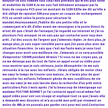
Bonjour*Je suis tombée suis cinq faux prêteurs qui m'ont plus ruiné
et endettée de 3200 €.Je me suis fait bêtement arnaquer par le
biais de coupons PCS pour un montant de 3200 €.Elle me dit qu'elle a
été obligé de rajouter 50€ pour payer un coupon de rechargement
PCS se serait selon la poste pour sécuriser le
mandat.Heureusement j'habite dis une petite ville et le
commerçant m'a dit d'aller avant me renseigner a la poste Direct ils
m'ont dit que c'était de l'arnaque j'ai regardé sur Internet et j'ai vu
plusieurs fois arnaqué Je ne sais pas qui contacter pour reçu mon
prêt. J'ai des soucis de l'argent que j'aimerais régler. Je dors plus, je
mange plus, je suis super sensible parce que j’en peux plus avec ma
situation financière. Je sais que c'est ma faute mais je veux tout
changer pour avoir une meilleure vie. J’aimerais si ce sera possible
d’emprunter 12500€ pendant 60 mois ? Si vous ne me croyez pas, ça
ne me dérange pas du tout de faire un appel vocal ou vidéo pour
vous montrer que je suis sérieuse, juste désespérée !Je me suis
retrouvés à la rue avec les enfants. J’étais obligée de rester chez
ma sœur le temps de trouver une maison. Je n'avais plus de quoi
supporter les enfants.Tellement gênée de mes conditions de vie
avec ma sœur je me suis lancée dans la recherche d'un prêt entre
particuliers.Puis 3 mois après J'ai lu beaucoup de témoignage sur
madame FOSTINE BONNET je l'ai contacté appel vocal même fait
appel vidéo pour voir son visage et expliqué tout ce que j'avais elle
a demandé mes dossiers et m'a accordé mon prêt par virement en
moins de 48h je ne pouvais pas garder ceci pour moi seul.Contactez