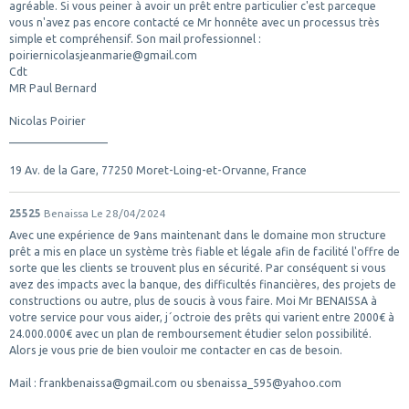
agréable. Si vous peiner à avoir un prêt entre particulier c'est parceque
vous n'avez pas encore contacté ce Mr honnête avec un processus très
simple et compréhensif. Son mail professionnel :
poiriernicolasjeanmarie@gmail.com
Cdt
MR Paul Bernard
Nicolas Poirier
__________________
19 Av. de la Gare, 77250 Moret-Loing-et-Orvanne, France
25525
Benaissa
Le 28/04/2024
Avec une expérience de 9ans maintenant dans le domaine mon structure
prêt a mis en place un système très fiable et légale afin de facilité l'offre de
sorte que les clients se trouvent plus en sécurité. Par conséquent si vous
avez des impacts avec la banque, des difficultés financières, des projets de
constructions ou autre, plus de soucis à vous faire. Moi Mr BENAISSA à
votre service pour vous aider, j´octroie des prêts qui varient entre 2000€ à
24.000.000€ avec un plan de remboursement étudier selon possibilité.
Alors je vous prie de bien vouloir me contacter en cas de besoin.
Mail : frankbenaissa@gmail.com ou sbenaissa_595@yahoo.com