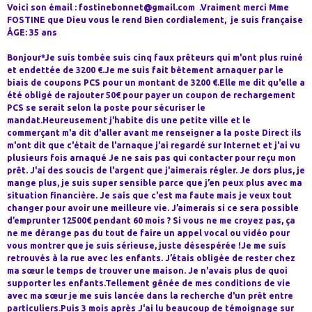
Voici son émail : fostinebonnet@gmail.com .Vraiment merci Mme
FOSTINE que Dieu vous le rend Bien cordialement, je suis française
ÂGE: 35 ans
Bonjour*Je suis tombée suis cinq faux prêteurs qui m'ont plus ruiné
et endettée de 3200 €.Je me suis fait bêtement arnaquer par le
biais de coupons PCS pour un montant de 3200 €.Elle me dit qu'elle a
été obligé de rajouter 50€ pour payer un coupon de rechargement
PCS se serait selon la poste pour sécuriser le
mandat.Heureusement j'habite dis une petite ville et le
commerçant m'a dit d'aller avant me renseigner a la poste Direct ils
m'ont dit que c'était de l'arnaque j'ai regardé sur Internet et j'ai vu
plusieurs fois arnaqué Je ne sais pas qui contacter pour reçu mon
prêt. J'ai des soucis de l'argent que j'aimerais régler. Je dors plus, je
mange plus, je suis super sensible parce que j’en peux plus avec ma
situation financière. Je sais que c'est ma faute mais je veux tout
changer pour avoir une meilleure vie. J’aimerais si ce sera possible
d’emprunter 12500€ pendant 60 mois ? Si vous ne me croyez pas, ça
ne me dérange pas du tout de faire un appel vocal ou vidéo pour
vous montrer que je suis sérieuse, juste désespérée !Je me suis
retrouvés à la rue avec les enfants. J’étais obligée de rester chez
ma sœur le temps de trouver une maison. Je n'avais plus de quoi
supporter les enfants.Tellement gênée de mes conditions de vie
avec ma sœur je me suis lancée dans la recherche d'un prêt entre
particuliers.Puis 3 mois après J'ai lu beaucoup de témoignage sur