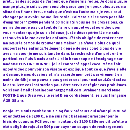
prêt. J'ai des soucis de l'argent que j'aimerais régler. Je dors plus, je
mange plus, je suis super sensible parce que j’en peux plus avec ma
situation financière. Je sais que c'est ma faute mais je veux tout
changer pour avoir une meilleure vie. J’aimerais si ce sera possible
d’emprunter 12500€ pendant 60 mois ? Si vous ne me croyez pas, ça
ne me dérange pas du tout de faire un appel vocal ou vidéo pour
vous montrer que je suis sérieuse, juste désespérée !Je me suis
retrouvés à la rue avec les enfants. J’étais obligée de rester chez
ma sœur le temps de trouver une maison. Je n'avais plus de quoi
supporter les enfants.Tellement gênée de mes conditions de vie
avec ma sœur je me suis lancée dans la recherche d'un prêt entre
particuliers.Puis 3 mois après J'ai lu beaucoup de témoignage sur
madame FOSTINE BONNET je l'ai contacté appel vocal même fait
appel vidéo pour voir son visage et expliqué tout ce que j'avais elle
a demandé mes dossiers et m'a accordé mon prêt par virement en
moins de 48h je ne pouvais pas garder ceci pour moi seul.Contactez
la et suivez ces instruction pour être servir et régler vos problèmes.
Voici son émail : fostinebonnet@gmail.com .Vraiment merci Mme
FOSTINE que Dieu vous le rend Bien cordialement, je suis française
ÂGE: 35 ans
Bonjour*Je suis tombée suis cinq faux prêteurs qui m'ont plus ruiné
et endettée de 3200 €.Je me suis fait bêtement arnaquer par le
biais de coupons PCS pour un montant de 3200 €.Elle me dit qu'elle a
été obligé de rajouter 50€ pour payer un coupon de rechargement