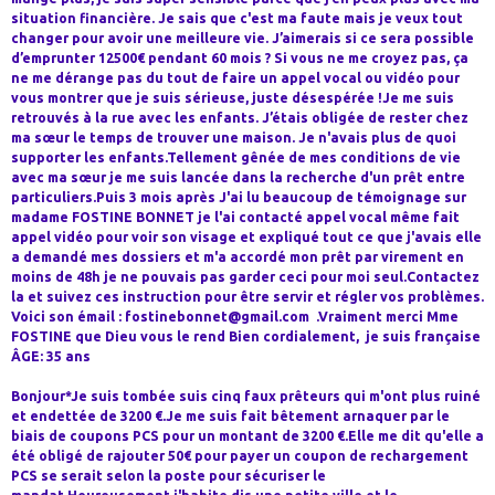
situation financière. Je sais que c'est ma faute mais je veux tout
changer pour avoir une meilleure vie. J’aimerais si ce sera possible
d’emprunter 12500€ pendant 60 mois ? Si vous ne me croyez pas, ça
ne me dérange pas du tout de faire un appel vocal ou vidéo pour
vous montrer que je suis sérieuse, juste désespérée !Je me suis
retrouvés à la rue avec les enfants. J’étais obligée de rester chez
ma sœur le temps de trouver une maison. Je n'avais plus de quoi
supporter les enfants.Tellement gênée de mes conditions de vie
avec ma sœur je me suis lancée dans la recherche d'un prêt entre
particuliers.Puis 3 mois après J'ai lu beaucoup de témoignage sur
madame FOSTINE BONNET je l'ai contacté appel vocal même fait
appel vidéo pour voir son visage et expliqué tout ce que j'avais elle
a demandé mes dossiers et m'a accordé mon prêt par virement en
moins de 48h je ne pouvais pas garder ceci pour moi seul.Contactez
la et suivez ces instruction pour être servir et régler vos problèmes.
Voici son émail : fostinebonnet@gmail.com .Vraiment merci Mme
FOSTINE que Dieu vous le rend Bien cordialement, je suis française
ÂGE: 35 ans
Bonjour*Je suis tombée suis cinq faux prêteurs qui m'ont plus ruiné
et endettée de 3200 €.Je me suis fait bêtement arnaquer par le
biais de coupons PCS pour un montant de 3200 €.Elle me dit qu'elle a
été obligé de rajouter 50€ pour payer un coupon de rechargement
PCS se serait selon la poste pour sécuriser le