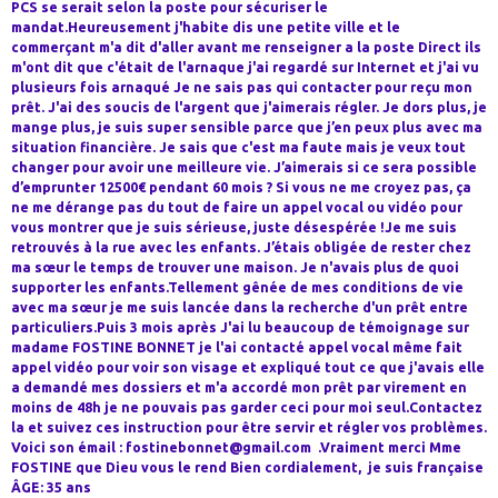
PCS se serait selon la poste pour sécuriser le
mandat.Heureusement j'habite dis une petite ville et le
commerçant m'a dit d'aller avant me renseigner a la poste Direct ils
m'ont dit que c'était de l'arnaque j'ai regardé sur Internet et j'ai vu
plusieurs fois arnaqué Je ne sais pas qui contacter pour reçu mon
prêt. J'ai des soucis de l'argent que j'aimerais régler. Je dors plus, je
mange plus, je suis super sensible parce que j’en peux plus avec ma
situation financière. Je sais que c'est ma faute mais je veux tout
changer pour avoir une meilleure vie. J’aimerais si ce sera possible
d’emprunter 12500€ pendant 60 mois ? Si vous ne me croyez pas, ça
ne me dérange pas du tout de faire un appel vocal ou vidéo pour
vous montrer que je suis sérieuse, juste désespérée !Je me suis
retrouvés à la rue avec les enfants. J’étais obligée de rester chez
ma sœur le temps de trouver une maison. Je n'avais plus de quoi
supporter les enfants.Tellement gênée de mes conditions de vie
avec ma sœur je me suis lancée dans la recherche d'un prêt entre
particuliers.Puis 3 mois après J'ai lu beaucoup de témoignage sur
madame FOSTINE BONNET je l'ai contacté appel vocal même fait
appel vidéo pour voir son visage et expliqué tout ce que j'avais elle
a demandé mes dossiers et m'a accordé mon prêt par virement en
moins de 48h je ne pouvais pas garder ceci pour moi seul.Contactez
la et suivez ces instruction pour être servir et régler vos problèmes.
Voici son émail : fostinebonnet@gmail.com .Vraiment merci Mme
FOSTINE que Dieu vous le rend Bien cordialement, je suis française
ÂGE: 35 ans