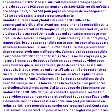
et endettée de 3200 €.Je me suis fait bêtement arnaquer par le
biais de coupons PCS pour un montant de 3200 €.Elle me dit qu'elle a
été obligé de rajouter 50€ pour payer un coupon de rechargement
PCS se serait selon la poste pour sécuriser le
mandat.Heureusement j'habite dis une petite ville et le
commerçant m'a dit d'aller avant me renseigner a la poste Direct ils
m'ont dit que c'était de l'arnaque j'ai regardé sur Internet et j'ai vu
plusieurs fois arnaqué Je ne sais pas qui contacter pour reçu mon
prêt. J'ai des soucis de l'argent que j'aimerais régler. Je dors plus, je
mange plus, je suis super sensible parce que j’en peux plus avec ma
situation financière. Je sais que c'est ma faute mais je veux tout
changer pour avoir une meilleure vie. J’aimerais si ce sera possible
d’emprunter 12500€ pendant 60 mois ? Si vous ne me croyez pas, ça
ne me dérange pas du tout de faire un appel vocal ou vidéo pour
vous montrer que je suis sérieuse, juste désespérée !Je me suis
retrouvés à la rue avec les enfants. J’étais obligée de rester chez
ma sœur le temps de trouver une maison. Je n'avais plus de quoi
supporter les enfants.Tellement gênée de mes conditions de vie
avec ma sœur je me suis lancée dans la recherche d'un prêt entre
particuliers.Puis 3 mois après J'ai lu beaucoup de témoignage sur
madame FOSTINE BONNET je l'ai contacté appel vocal même fait
appel vidéo pour voir son visage et expliqué tout ce que j'avais elle
a demandé mes dossiers et m'a accordé mon prêt par virement en
moins de 48h je ne pouvais pas garder ceci pour moi seul.Contactez
la et suivez ces instruction pour être servir et régler vos problèmes.