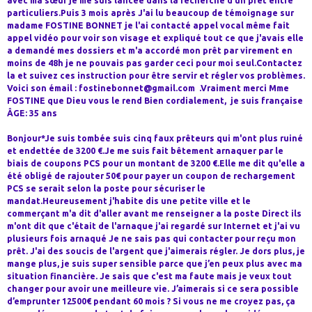
avec ma sœur je me suis lancée dans la recherche d'un prêt entre
particuliers.Puis 3 mois après J'ai lu beaucoup de témoignage sur
madame FOSTINE BONNET je l'ai contacté appel vocal même fait
appel vidéo pour voir son visage et expliqué tout ce que j'avais elle
a demandé mes dossiers et m'a accordé mon prêt par virement en
moins de 48h je ne pouvais pas garder ceci pour moi seul.Contactez
la et suivez ces instruction pour être servir et régler vos problèmes.
Voici son émail : fostinebonnet@gmail.com .Vraiment merci Mme
FOSTINE que Dieu vous le rend Bien cordialement, je suis française
ÂGE: 35 ans
Bonjour*Je suis tombée suis cinq faux prêteurs qui m'ont plus ruiné
et endettée de 3200 €.Je me suis fait bêtement arnaquer par le
biais de coupons PCS pour un montant de 3200 €.Elle me dit qu'elle a
été obligé de rajouter 50€ pour payer un coupon de rechargement
PCS se serait selon la poste pour sécuriser le
mandat.Heureusement j'habite dis une petite ville et le
commerçant m'a dit d'aller avant me renseigner a la poste Direct ils
m'ont dit que c'était de l'arnaque j'ai regardé sur Internet et j'ai vu
plusieurs fois arnaqué Je ne sais pas qui contacter pour reçu mon
prêt. J'ai des soucis de l'argent que j'aimerais régler. Je dors plus, je
mange plus, je suis super sensible parce que j’en peux plus avec ma
situation financière. Je sais que c'est ma faute mais je veux tout
changer pour avoir une meilleure vie. J’aimerais si ce sera possible
d’emprunter 12500€ pendant 60 mois ? Si vous ne me croyez pas, ça