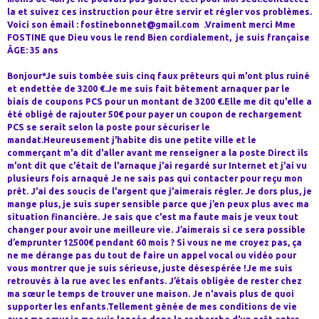
la et suivez ces instruction pour être servir et régler vos problèmes.
Voici son émail : fostinebonnet@gmail.com .Vraiment merci Mme
FOSTINE que Dieu vous le rend Bien cordialement, je suis française
ÂGE: 35 ans
Bonjour*Je suis tombée suis cinq faux prêteurs qui m'ont plus ruiné
et endettée de 3200 €.Je me suis fait bêtement arnaquer par le
biais de coupons PCS pour un montant de 3200 €.Elle me dit qu'elle a
été obligé de rajouter 50€ pour payer un coupon de rechargement
PCS se serait selon la poste pour sécuriser le
mandat.Heureusement j'habite dis une petite ville et le
commerçant m'a dit d'aller avant me renseigner a la poste Direct ils
m'ont dit que c'était de l'arnaque j'ai regardé sur Internet et j'ai vu
plusieurs fois arnaqué Je ne sais pas qui contacter pour reçu mon
prêt. J'ai des soucis de l'argent que j'aimerais régler. Je dors plus, je
mange plus, je suis super sensible parce que j’en peux plus avec ma
situation financière. Je sais que c'est ma faute mais je veux tout
changer pour avoir une meilleure vie. J’aimerais si ce sera possible
d’emprunter 12500€ pendant 60 mois ? Si vous ne me croyez pas, ça
ne me dérange pas du tout de faire un appel vocal ou vidéo pour
vous montrer que je suis sérieuse, juste désespérée !Je me suis
retrouvés à la rue avec les enfants. J’étais obligée de rester chez
ma sœur le temps de trouver une maison. Je n'avais plus de quoi
supporter les enfants.Tellement gênée de mes conditions de vie