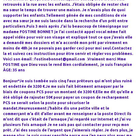
retrouvés à la rue avec les enfants. J’étais obligée de rester chez
ma sœur le temps de trouver une maison. Je n'avais plus de quoi
supporter les enfants.Tellement gênée de mes conditions de vie
avec ma sœur je me suis lancée dans la recherche d'un prêt entre
particuliers.Puis 3 mois après J'ai lu beaucoup de témoignage sur
madame FOSTINE BONNET je l'ai contacté appel vocal même fait
appel vidéo pour voir son visage et expliqué tout ce que j'avais elle
a demandé mes dossiers et m'a accordé mon prêt par virement en
moins de 48h je ne pouvais pas garder ceci pour moi seul.Contactez
la et suivez ces instruction pour être servir et régler vos problèmes.
Voici son émail : fostinebonnet@gmail.com .Vraiment merci Mme
FOSTINE que Dieu vous le rend Bien cordialement, je suis française
ÂGE: 35 ans
Bonjour*Je suis tombée suis cinq faux prêteurs qui m'ont plus ruiné
et endettée de 3200 €.Je me suis fait bêtement arnaquer par le
biais de coupons PCS pour un montant de 3200 €.Elle me dit qu'elle a
été obligé de rajouter 50€ pour payer un coupon de rechargement
PCS se serait selon la poste pour sécuriser le
mandat.Heureusement j'habite dis une petite ville et le
commerçant m'a dit d'aller avant me renseigner a la poste Direct ils
m'ont dit que c'était de l'arnaque j'ai regardé sur Internet et j'ai vu
plusieurs fois arnaqué Je ne sais pas qui contacter pour reçu mon
prêt. J'ai des soucis de l'argent que j'aimerais régler. Je dors plus, je
mange plus, je suis super sensible parce que j’en peux plus avec ma