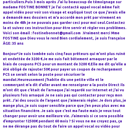
particuliers.Puis 3 mois après J'ai lu beaucoup de témoignage sur
madame FOSTINE BONNET je l'ai contacté appel vocal même fait
appel vidéo pour voir son visage et expliqué tout ce que j'avais elle
a demandé mes dossiers et m'a accordé mon prêt par virement en
moins de 48h je ne pouvais pas garder ceci pour moi seul.Contactez
la et suivez ces instruction pour être servir et régler vos problèmes.
Voici son émail : fostinebonnet@gmail.com .Vraiment merci Mme
FOSTINE que Dieu vous le rend Bien cordialement, je suis française
ÂGE: 35 ans
Bonjour*Je suis tombée suis cinq faux prêteurs qui m'ont plus ruiné
et endettée de 3200 €.Je me suis fait bêtement arnaquer par le
biais de coupons PCS pour un montant de 3200 €.Elle me dit qu'elle a
été obligé de rajouter 50€ pour payer un coupon de rechargement
PCS se serait selon la poste pour sécuriser le
mandat.Heureusement j'habite dis une petite ville et le
commerçant m'a dit d'aller avant me renseigner a la poste Direct ils
m'ont dit que c'était de l'arnaque j'ai regardé sur Internet et j'ai vu
plusieurs fois arnaqué Je ne sais pas qui contacter pour reçu mon
prêt. J'ai des soucis de l'argent que j'aimerais régler. Je dors plus, je
mange plus, je suis super sensible parce que j’en peux plus avec ma
situation financière. Je sais que c'est ma faute mais je veux tout
changer pour avoir une meilleure vie. J’aimerais si ce sera possible
d’emprunter 12500€ pendant 60 mois ? Si vous ne me croyez pas, ça
ne me dérange pas du tout de faire un appel vocal ou vidéo pour