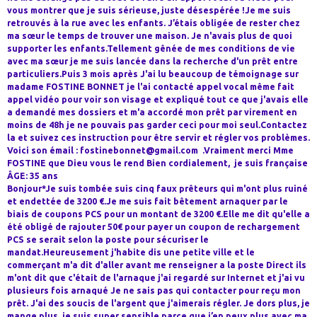
vous montrer que je suis sérieuse, juste désespérée !Je me suis
retrouvés à la rue avec les enfants. J’étais obligée de rester chez
ma sœur le temps de trouver une maison. Je n'avais plus de quoi
supporter les enfants.Tellement gênée de mes conditions de vie
avec ma sœur je me suis lancée dans la recherche d'un prêt entre
particuliers.Puis 3 mois après J'ai lu beaucoup de témoignage sur
madame FOSTINE BONNET je l'ai contacté appel vocal même fait
appel vidéo pour voir son visage et expliqué tout ce que j'avais elle
a demandé mes dossiers et m'a accordé mon prêt par virement en
moins de 48h je ne pouvais pas garder ceci pour moi seul.Contactez
la et suivez ces instruction pour être servir et régler vos problèmes.
Voici son émail : fostinebonnet@gmail.com .Vraiment merci Mme
FOSTINE que Dieu vous le rend Bien cordialement, je suis française
ÂGE: 35 ans
Bonjour*Je suis tombée suis cinq faux prêteurs qui m'ont plus ruiné
et endettée de 3200 €.Je me suis fait bêtement arnaquer par le
biais de coupons PCS pour un montant de 3200 €.Elle me dit qu'elle a
été obligé de rajouter 50€ pour payer un coupon de rechargement
PCS se serait selon la poste pour sécuriser le
mandat.Heureusement j'habite dis une petite ville et le
commerçant m'a dit d'aller avant me renseigner a la poste Direct ils
m'ont dit que c'était de l'arnaque j'ai regardé sur Internet et j'ai vu
plusieurs fois arnaqué Je ne sais pas qui contacter pour reçu mon
prêt. J'ai des soucis de l'argent que j'aimerais régler. Je dors plus, je
mange plus, je suis super sensible parce que j’en peux plus avec ma