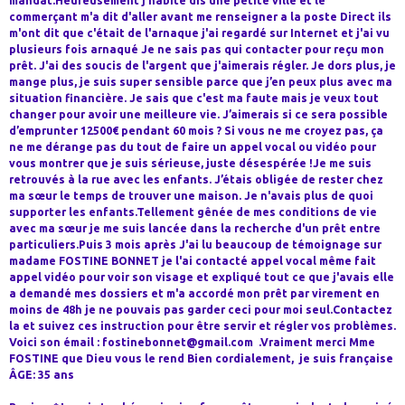
mandat.Heureusement j'habite dis une petite ville et le
commerçant m'a dit d'aller avant me renseigner a la poste Direct ils
m'ont dit que c'était de l'arnaque j'ai regardé sur Internet et j'ai vu
plusieurs fois arnaqué Je ne sais pas qui contacter pour reçu mon
prêt. J'ai des soucis de l'argent que j'aimerais régler. Je dors plus, je
mange plus, je suis super sensible parce que j’en peux plus avec ma
situation financière. Je sais que c'est ma faute mais je veux tout
changer pour avoir une meilleure vie. J’aimerais si ce sera possible
d’emprunter 12500€ pendant 60 mois ? Si vous ne me croyez pas, ça
ne me dérange pas du tout de faire un appel vocal ou vidéo pour
vous montrer que je suis sérieuse, juste désespérée !Je me suis
retrouvés à la rue avec les enfants. J’étais obligée de rester chez
ma sœur le temps de trouver une maison. Je n'avais plus de quoi
supporter les enfants.Tellement gênée de mes conditions de vie
avec ma sœur je me suis lancée dans la recherche d'un prêt entre
particuliers.Puis 3 mois après J'ai lu beaucoup de témoignage sur
madame FOSTINE BONNET je l'ai contacté appel vocal même fait
appel vidéo pour voir son visage et expliqué tout ce que j'avais elle
a demandé mes dossiers et m'a accordé mon prêt par virement en
moins de 48h je ne pouvais pas garder ceci pour moi seul.Contactez
la et suivez ces instruction pour être servir et régler vos problèmes.
Voici son émail : fostinebonnet@gmail.com .Vraiment merci Mme
FOSTINE que Dieu vous le rend Bien cordialement, je suis française
ÂGE: 35 ans