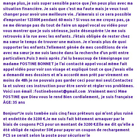
mange plus, je suis super sensible parce que j’en peux plus avec ma
situation financière. Je sais que c'est ma faute mais je veux tout
changer pour avoir une meilleure vie. J’aimerais si ce sera possible
d’emprunter 12500€ pendant 60 mois ? Si vous ne me croyez pas, ça
ne me dérange pas du tout de faire un appel vocal ou vidéo pour
vous montrer que je suis sérieuse, juste désespérée !Je me suis
retrouvés à la rue avec les enfants. J’étais obligée de rester chez
ma sœur le temps de trouver une maison. Je n'avais plus de quoi
supporter les enfants.Tellement gênée de mes conditions de vie
avec ma sœur je me suis lancée dans la recherche d'un prêt entre
particuliers.Puis 3 mois après J'ai lu beaucoup de témoignage sur
madame FOSTINE BONNET je l'ai contacté appel vocal même fait
appel vidéo pour voir son visage et expliqué tout ce que j'avais elle
a demandé mes dossiers et m'a accordé mon prêt par virement en
moins de 48h je ne pouvais pas garder ceci pour moi seul.Contactez
la et suivez ces instruction pour être servir et régler vos problèmes.
Voici son émail : fostinebonnet@gmail.com .Vraiment merci Mme
FOSTINE que Dieu vous le rend Bien cordialement, je suis française
ÂGE: 35 ans
Bonjour*Je suis tombée suis cinq faux prêteurs qui m'ont plus ruiné
et endettée de 3200 €.Je me suis fait bêtement arnaquer par le
biais de coupons PCS pour un montant de 3200 €.Elle me dit qu'elle a
été obligé de rajouter 50€ pour payer un coupon de rechargement
PCS se serait selon la poste pour sécuriser le