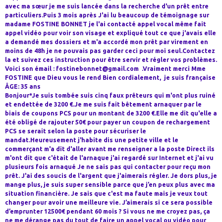
avec ma sœur je me suis lancée dans la recherche d'un prêt entre
particuliers.Puis 3 mois après J'ai lu beaucoup de témoignage sur
madame FOSTINE BONNET je l'ai contacté appel vocal même fait
appel vidéo pour voir son visage et expliqué tout ce que j'avais elle
a demandé mes dossiers et m'a accordé mon prêt par virement en
moins de 48h je ne pouvais pas garder ceci pour moi seul.Contactez
la et suivez ces instruction pour être servir et régler vos problèmes.
Voici son émail : fostinebonnet@gmail.com .Vraiment merci Mme
FOSTINE que Dieu vous le rend Bien cordialement, je suis française
ÂGE: 35 ans
Bonjour*Je suis tombée suis cinq faux prêteurs qui m'ont plus ruiné
et endettée de 3200 €.Je me suis fait bêtement arnaquer par le
biais de coupons PCS pour un montant de 3200 €.Elle me dit qu'elle a
été obligé de rajouter 50€ pour payer un coupon de rechargement
PCS se serait selon la poste pour sécuriser le
mandat.Heureusement j'habite dis une petite ville et le
commerçant m'a dit d'aller avant me renseigner a la poste Direct ils
m'ont dit que c'était de l'arnaque j'ai regardé sur Internet et j'ai vu
plusieurs fois arnaqué Je ne sais pas qui contacter pour reçu mon
prêt. J'ai des soucis de l'argent que j'aimerais régler. Je dors plus, je
mange plus, je suis super sensible parce que j’en peux plus avec ma
situation financière. Je sais que c'est ma faute mais je veux tout
changer pour avoir une meilleure vie. J’aimerais si ce sera possible
d’emprunter 12500€ pendant 60 mois ? Si vous ne me croyez pas, ça
ne me dérange pas du tout de faire un appel vocal ou vidéo pour