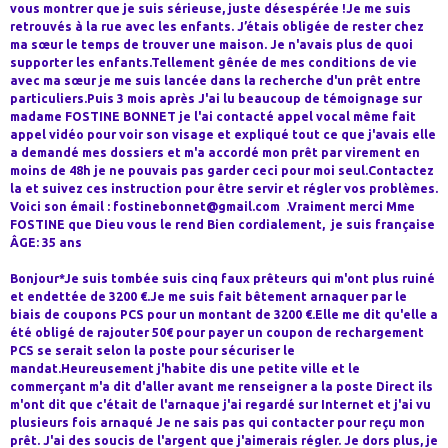
vous montrer que je suis sérieuse, juste désespérée !Je me suis
retrouvés à la rue avec les enfants. J’étais obligée de rester chez
ma sœur le temps de trouver une maison. Je n'avais plus de quoi
supporter les enfants.Tellement gênée de mes conditions de vie
avec ma sœur je me suis lancée dans la recherche d'un prêt entre
particuliers.Puis 3 mois après J'ai lu beaucoup de témoignage sur
madame FOSTINE BONNET je l'ai contacté appel vocal même fait
appel vidéo pour voir son visage et expliqué tout ce que j'avais elle
a demandé mes dossiers et m'a accordé mon prêt par virement en
moins de 48h je ne pouvais pas garder ceci pour moi seul.Contactez
la et suivez ces instruction pour être servir et régler vos problèmes.
Voici son émail : fostinebonnet@gmail.com .Vraiment merci Mme
FOSTINE que Dieu vous le rend Bien cordialement, je suis française
ÂGE: 35 ans
Bonjour*Je suis tombée suis cinq faux prêteurs qui m'ont plus ruiné
et endettée de 3200 €.Je me suis fait bêtement arnaquer par le
biais de coupons PCS pour un montant de 3200 €.Elle me dit qu'elle a
été obligé de rajouter 50€ pour payer un coupon de rechargement
PCS se serait selon la poste pour sécuriser le
mandat.Heureusement j'habite dis une petite ville et le
commerçant m'a dit d'aller avant me renseigner a la poste Direct ils
m'ont dit que c'était de l'arnaque j'ai regardé sur Internet et j'ai vu
plusieurs fois arnaqué Je ne sais pas qui contacter pour reçu mon
prêt. J'ai des soucis de l'argent que j'aimerais régler. Je dors plus, je