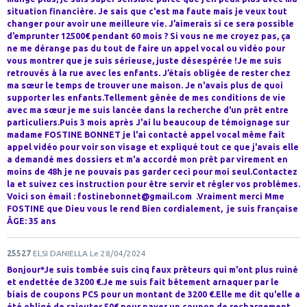
situation financière. Je sais que c'est ma faute mais je veux tout
changer pour avoir une meilleure vie. J’aimerais si ce sera possible
d’emprunter 12500€ pendant 60 mois ? Si vous ne me croyez pas, ça
ne me dérange pas du tout de faire un appel vocal ou vidéo pour
vous montrer que je suis sérieuse, juste désespérée !Je me suis
retrouvés à la rue avec les enfants. J’étais obligée de rester chez
ma sœur le temps de trouver une maison. Je n'avais plus de quoi
supporter les enfants.Tellement gênée de mes conditions de vie
avec ma sœur je me suis lancée dans la recherche d'un prêt entre
particuliers.Puis 3 mois après J'ai lu beaucoup de témoignage sur
madame FOSTINE BONNET je l'ai contacté appel vocal même fait
appel vidéo pour voir son visage et expliqué tout ce que j'avais elle
a demandé mes dossiers et m'a accordé mon prêt par virement en
moins de 48h je ne pouvais pas garder ceci pour moi seul.Contactez
la et suivez ces instruction pour être servir et régler vos problèmes.
Voici son émail : fostinebonnet@gmail.com .Vraiment merci Mme
FOSTINE que Dieu vous le rend Bien cordialement, je suis française
ÂGE: 35 ans
25527
ELSI DANIELLA
Le 28/04/2024
Bonjour*Je suis tombée suis cinq faux prêteurs qui m'ont plus ruiné
et endettée de 3200 €.Je me suis fait bêtement arnaquer par le
biais de coupons PCS pour un montant de 3200 €.Elle me dit qu'elle a
été obligé de rajouter 50€ pour payer un coupon de rechargement