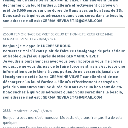
témoigner de cette Dame GERMAINE VILVET car elle vient de me
décharger d’un lourd fardeau. Elle m’a effectivement octroyé un
prêt de 5.000 euros sur une durée de 8 ans avec un bon taux de 2%.
Donc sachez à qui vous adressez quand vous serez dans le besoin,
son adresse mail est : GERMAINEVILVET45@GMAIL.COM
25530
TEMOIGNAGE DE PRET SERIEUX ET HONNETE RECU CHEZ MME
GERMAINE VILVET
Le 28/04/2024
Bonjour, je m'appelle LUCRESSE ROUX.
Permettez moi s’il vous plait de faire ce témoignage de prêt sérieux
et fiable que j’ai eu auprès de Mme GERMAINE VILVET.
Je voudrais partager ceci avec vous peu importe si vous me croyez
ou pas. Je ne vous dis pas de le faire forcement mais c’est juste une
information que je tiens à vous porter. Je ne cesserais jamais de
témoigner de cette Dame GERMAINE VILVET car elle vient de me
décharger d’un lourd fardeau. Elle m’a effectivement octroyé un
prêt de 5.000 euros sur une durée de 8 ans avec un bon taux de 2%.
Donc sachez à qui vous adressez quand vous serez dans le besoin,
son adresse mail est : GERMAINEVILVET45@GMAIL.COM
25531
Modeste
Le 28/04/2024
Bonjour à tous moi c'est monsieur Modeste et je suis français .Il a de cela
quelques
semaines que j'avais besoin de prêt pour réorganiser mon salon de