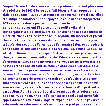
Bonjour*Je suis tombée suis cinq faux prêteurs qui m'ont plus ruiné
et endettée de 3200 €.Je me suis fait bêtement arnaquer par le
biais de coupons PCS pour un montant de 3200 €.Elle me dit qu'elle a
été obligé de rajouter 50€ pour payer un coupon de rechargement
PCS se serait selon la poste pour sécuriser le
mandat.Heureusement j'habite dis une petite ville et le
commerçant m'a dit d'aller avant me renseigner a la poste Direct ils
m'ont dit que c'était de l'arnaque j'ai regardé sur Internet et j'ai vu
plusieurs fois arnaqué Je ne sais pas qui contacter pour reçu mon
prêt. J'ai des soucis de l'argent que j'aimerais régler. Je dors plus, je
mange plus, je suis super sensible parce que j’en peux plus avec ma
situation financière. Je sais que c'est ma faute mais je veux tout
changer pour avoir une meilleure vie. J’aimerais si ce sera possible
d’emprunter 12500€ pendant 60 mois ? Si vous ne me croyez pas, ça
ne me dérange pas du tout de faire un appel vocal ou vidéo pour
vous montrer que je suis sérieuse, juste désespérée !Je me suis
retrouvés à la rue avec les enfants. J’étais obligée de rester chez
ma sœur le temps de trouver une maison. Je n'avais plus de quoi
supporter les enfants.Tellement gênée de mes conditions de vie
avec ma sœur je me suis lancée dans la recherche d'un prêt entre
particuliers.Puis 3 mois après J'ai lu beaucoup de témoignage sur
madame FOSTINE BONNET je l'ai contacté appel vocal même fait
appel vidéo pour voir son visage et expliqué tout ce que j'avais elle
a demandé mes dossiers et m'a accordé mon prêt par virement en