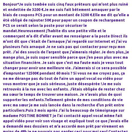
Bonjour*Je suis tombée suis cinq faux prêteurs qui m'ont plus ruiné
et endettée de 3200 €.Je me suis fait bêtement arnaquer par le
biais de coupons PCS pour un montant de 3200 €.Elle me dit qu'elle a
été obligé de rajouter 50€ pour payer un coupon de rechargement
PCS se serait selon la poste pour sécuriser le
mandat.Heureusement j'habite dis une petite ville et le
commerçant m'a dit d'aller avant me renseigner a la poste Direct ils
m'ont dit que c'était de l'arnaque j'ai regardé sur Internet et j'ai vu
plusieurs fois arnaqué Je ne sais pas qui contacter pour reçu mon
prêt. J'ai des soucis de l'argent que j'aimerais régler. Je dors plus, je
mange plus, je suis super sensible parce que j’en peux plus avec ma
situation financière. Je sais que c'est ma faute mais je veux tout
changer pour avoir une meilleure vie. J’aimerais si ce sera possible
d’emprunter 12500€ pendant 60 mois ? Si vous ne me croyez pas, ça
ne me dérange pas du tout de faire un appel vocal ou vidéo pour
vous montrer que je suis sérieuse, juste désespérée !Je me suis
retrouvés à la rue avec les enfants. J’étais obligée de rester chez
ma sœur le temps de trouver une maison. Je n'avais plus de quoi
supporter les enfants.Tellement gênée de mes conditions de vie
avec ma sœur je me suis lancée dans la recherche d'un prêt entre
particuliers.Puis 3 mois après J'ai lu beaucoup de témoignage sur
madame FOSTINE BONNET je l'ai contacté appel vocal même fait
appel vidéo pour voir son visage et expliqué tout ce que j'avais elle
a demandé mes dossiers et m'a accordé mon prêt par virement en
moins de 48h je ne pouvais pas garder ceci pour moi seul.Contactez