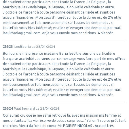
de soutient entre particuliers dans toute la France , la Belgique , la
Martinique, la Guadeloupe, la Guyane, la nouvelle calédonie et autre.
J’octroie de l’argent à toute personne désirant de l’aide et ayant des
ailleurs financières. Mon taux d’intérêt sur toute la durée est de 2% et le
remboursement se fait mensuellement sur toutes les demandes . si
toutefois vous êtes intéressé; veuillez m’envoyer une demande par mail :
iseultbaria@gmail.com et je vous envoie mes conditions. A bientôt.
25523
Iseultbaria
Le 28/04/2024
Bonjours je me présente madame Baria Iseult je suis une particulière
française accrédité . Je viens par ce message vous faire part de mes offres
de soutient entre particuliers dans toute la France , la Belgique , la
Martinique, la Guadeloupe, la Guyane, la nouvelle calédonie et autre.
J’octroie de l’argent à toute personne désirant de l’aide et ayant des
ailleurs financières. Mon taux d’intérêt sur toute la durée est de 2% et le
remboursement se fait mensuellement sur toutes les demandes . si
toutefois vous êtes intéressé; veuillez m’envoyer une demande par mail :
iseultbaria@gmail.com et je vous envoie mes conditions. A bientôt.
25524
Paul Bernard
Le 28/04/2024
Qui aurait cru que je me serai retrouvé là, avec ma maison ma femme et
mes enfants... !!La vie réserve de belles surprises..." j'ai enfin eu ce prêt tant
chercher. Merci du fond du coeur Mr POIRIER NICOLAS . Accueil très