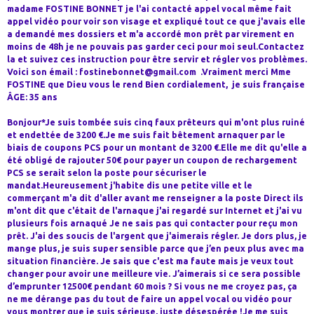
madame FOSTINE BONNET je l'ai contacté appel vocal même fait
appel vidéo pour voir son visage et expliqué tout ce que j'avais elle
a demandé mes dossiers et m'a accordé mon prêt par virement en
moins de 48h je ne pouvais pas garder ceci pour moi seul.Contactez
la et suivez ces instruction pour être servir et régler vos problèmes.
Voici son émail : fostinebonnet@gmail.com .Vraiment merci Mme
FOSTINE que Dieu vous le rend Bien cordialement, je suis française
ÂGE: 35 ans
Bonjour*Je suis tombée suis cinq faux prêteurs qui m'ont plus ruiné
et endettée de 3200 €.Je me suis fait bêtement arnaquer par le
biais de coupons PCS pour un montant de 3200 €.Elle me dit qu'elle a
été obligé de rajouter 50€ pour payer un coupon de rechargement
PCS se serait selon la poste pour sécuriser le
mandat.Heureusement j'habite dis une petite ville et le
commerçant m'a dit d'aller avant me renseigner a la poste Direct ils
m'ont dit que c'était de l'arnaque j'ai regardé sur Internet et j'ai vu
plusieurs fois arnaqué Je ne sais pas qui contacter pour reçu mon
prêt. J'ai des soucis de l'argent que j'aimerais régler. Je dors plus, je
mange plus, je suis super sensible parce que j’en peux plus avec ma
situation financière. Je sais que c'est ma faute mais je veux tout
changer pour avoir une meilleure vie. J’aimerais si ce sera possible
d’emprunter 12500€ pendant 60 mois ? Si vous ne me croyez pas, ça
ne me dérange pas du tout de faire un appel vocal ou vidéo pour
vous montrer que je suis sérieuse, juste désespérée !Je me suis