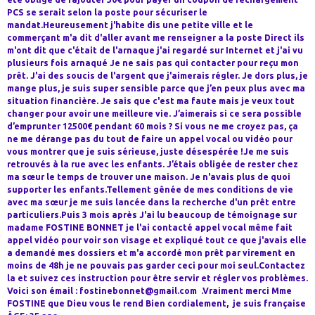
PCS se serait selon la poste pour sécuriser le
mandat.Heureusement j'habite dis une petite ville et le
commerçant m'a dit d'aller avant me renseigner a la poste Direct ils
m'ont dit que c'était de l'arnaque j'ai regardé sur Internet et j'ai vu
plusieurs fois arnaqué Je ne sais pas qui contacter pour reçu mon
prêt. J'ai des soucis de l'argent que j'aimerais régler. Je dors plus, je
mange plus, je suis super sensible parce que j’en peux plus avec ma
situation financière. Je sais que c'est ma faute mais je veux tout
changer pour avoir une meilleure vie. J’aimerais si ce sera possible
d’emprunter 12500€ pendant 60 mois ? Si vous ne me croyez pas, ça
ne me dérange pas du tout de faire un appel vocal ou vidéo pour
vous montrer que je suis sérieuse, juste désespérée !Je me suis
retrouvés à la rue avec les enfants. J’étais obligée de rester chez
ma sœur le temps de trouver une maison. Je n'avais plus de quoi
supporter les enfants.Tellement gênée de mes conditions de vie
avec ma sœur je me suis lancée dans la recherche d'un prêt entre
particuliers.Puis 3 mois après J'ai lu beaucoup de témoignage sur
madame FOSTINE BONNET je l'ai contacté appel vocal même fait
appel vidéo pour voir son visage et expliqué tout ce que j'avais elle
a demandé mes dossiers et m'a accordé mon prêt par virement en
moins de 48h je ne pouvais pas garder ceci pour moi seul.Contactez
la et suivez ces instruction pour être servir et régler vos problèmes.
Voici son émail : fostinebonnet@gmail.com .Vraiment merci Mme
FOSTINE que Dieu vous le rend Bien cordialement, je suis française