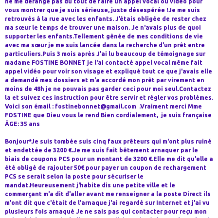
ne me dérange pas du tout de faire un appel vocal ou vidéo pour
vous montrer que je suis sérieuse, juste désespérée !Je me suis
retrouvés à la rue avec les enfants. J’étais obligée de rester chez
ma sœur le temps de trouver une maison. Je n'avais plus de quoi
supporter les enfants.Tellement gênée de mes conditions de vie
avec ma sœur je me suis lancée dans la recherche d'un prêt entre
particuliers.Puis 3 mois après J'ai lu beaucoup de témoignage sur
madame FOSTINE BONNET je l'ai contacté appel vocal même fait
appel vidéo pour voir son visage et expliqué tout ce que j'avais elle
a demandé mes dossiers et m'a accordé mon prêt par virement en
moins de 48h je ne pouvais pas garder ceci pour moi seul.Contactez
la et suivez ces instruction pour être servir et régler vos problèmes.
Voici son émail : fostinebonnet@gmail.com .Vraiment merci Mme
FOSTINE que Dieu vous le rend Bien cordialement, je suis française
ÂGE: 35 ans
Bonjour*Je suis tombée suis cinq faux prêteurs qui m'ont plus ruiné
et endettée de 3200 €.Je me suis fait bêtement arnaquer par le
biais de coupons PCS pour un montant de 3200 €.Elle me dit qu'elle a
été obligé de rajouter 50€ pour payer un coupon de rechargement
PCS se serait selon la poste pour sécuriser le
mandat.Heureusement j'habite dis une petite ville et le
commerçant m'a dit d'aller avant me renseigner a la poste Direct ils
m'ont dit que c'était de l'arnaque j'ai regardé sur Internet et j'ai vu
plusieurs fois arnaqué Je ne sais pas qui contacter pour reçu mon