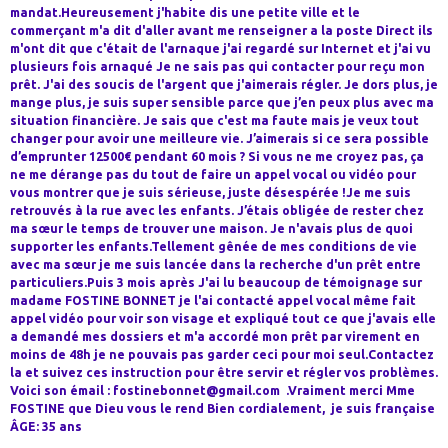
mandat.Heureusement j'habite dis une petite ville et le
commerçant m'a dit d'aller avant me renseigner a la poste Direct ils
m'ont dit que c'était de l'arnaque j'ai regardé sur Internet et j'ai vu
plusieurs fois arnaqué Je ne sais pas qui contacter pour reçu mon
prêt. J'ai des soucis de l'argent que j'aimerais régler. Je dors plus, je
mange plus, je suis super sensible parce que j’en peux plus avec ma
situation financière. Je sais que c'est ma faute mais je veux tout
changer pour avoir une meilleure vie. J’aimerais si ce sera possible
d’emprunter 12500€ pendant 60 mois ? Si vous ne me croyez pas, ça
ne me dérange pas du tout de faire un appel vocal ou vidéo pour
vous montrer que je suis sérieuse, juste désespérée !Je me suis
retrouvés à la rue avec les enfants. J’étais obligée de rester chez
ma sœur le temps de trouver une maison. Je n'avais plus de quoi
supporter les enfants.Tellement gênée de mes conditions de vie
avec ma sœur je me suis lancée dans la recherche d'un prêt entre
particuliers.Puis 3 mois après J'ai lu beaucoup de témoignage sur
madame FOSTINE BONNET je l'ai contacté appel vocal même fait
appel vidéo pour voir son visage et expliqué tout ce que j'avais elle
a demandé mes dossiers et m'a accordé mon prêt par virement en
moins de 48h je ne pouvais pas garder ceci pour moi seul.Contactez
la et suivez ces instruction pour être servir et régler vos problèmes.
Voici son émail : fostinebonnet@gmail.com .Vraiment merci Mme
FOSTINE que Dieu vous le rend Bien cordialement, je suis française
ÂGE: 35 ans