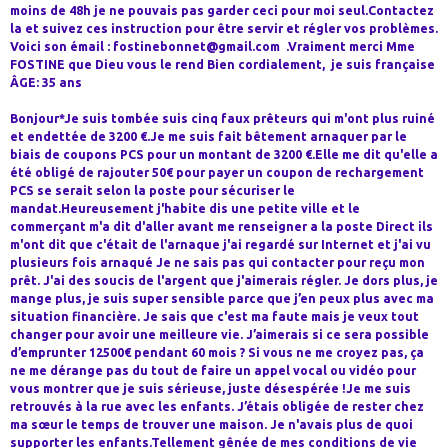
moins de 48h je ne pouvais pas garder ceci pour moi seul.Contactez
la et suivez ces instruction pour être servir et régler vos problèmes.
Voici son émail : fostinebonnet@gmail.com .Vraiment merci Mme
FOSTINE que Dieu vous le rend Bien cordialement, je suis française
ÂGE: 35 ans
Bonjour*Je suis tombée suis cinq faux prêteurs qui m'ont plus ruiné
et endettée de 3200 €.Je me suis fait bêtement arnaquer par le
biais de coupons PCS pour un montant de 3200 €.Elle me dit qu'elle a
été obligé de rajouter 50€ pour payer un coupon de rechargement
PCS se serait selon la poste pour sécuriser le
mandat.Heureusement j'habite dis une petite ville et le
commerçant m'a dit d'aller avant me renseigner a la poste Direct ils
m'ont dit que c'était de l'arnaque j'ai regardé sur Internet et j'ai vu
plusieurs fois arnaqué Je ne sais pas qui contacter pour reçu mon
prêt. J'ai des soucis de l'argent que j'aimerais régler. Je dors plus, je
mange plus, je suis super sensible parce que j’en peux plus avec ma
situation financière. Je sais que c'est ma faute mais je veux tout
changer pour avoir une meilleure vie. J’aimerais si ce sera possible
d’emprunter 12500€ pendant 60 mois ? Si vous ne me croyez pas, ça
ne me dérange pas du tout de faire un appel vocal ou vidéo pour
vous montrer que je suis sérieuse, juste désespérée !Je me suis
retrouvés à la rue avec les enfants. J’étais obligée de rester chez
ma sœur le temps de trouver une maison. Je n'avais plus de quoi
supporter les enfants.Tellement gênée de mes conditions de vie