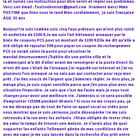
la et suivez ces instruction pour être servir et régler vos problèmes.
Voici son émail : fostinebonnet@gmail.com .Vraiment merci Mme
FOSTINE que Dieu vous le rend Bien cordialement, je suis française
ÂGE: 35 ans
Bonjour*Je suis tombée suis cinq faux prêteurs qui m'ont plus ruiné
et endettée de 3200 €.Je me suis fait bêtement arnaquer par le
biais de coupons PCS pour un montant de 3200 €.Elle me dit qu'elle a
été obligé de rajouter 50€ pour payer un coupon de rechargement
PCS se serait selon la poste pour sécuriser le
mandat.Heureusement j'habite dis une petite ville et le
commerçant m'a dit d'aller avant me renseigner a la poste Direct ils
m'ont dit que c'était de l'arnaque j'ai regardé sur Internet et j'ai vu
plusieurs fois arnaqué Je ne sais pas qui contacter pour reçu mon
prêt. J'ai des soucis de l'argent que j'aimerais régler. Je dors plus, je
mange plus, je suis super sensible parce que j’en peux plus avec ma
situation financière. Je sais que c'est ma faute mais je veux tout
changer pour avoir une meilleure vie. J’aimerais si ce sera possible
d’emprunter 12500€ pendant 60 mois ? Si vous ne me croyez pas, ça
ne me dérange pas du tout de faire un appel vocal ou vidéo pour
vous montrer que je suis sérieuse, juste désespérée !Je me suis
retrouvés à la rue avec les enfants. J’étais obligée de rester chez
ma sœur le temps de trouver une maison. Je n'avais plus de quoi
supporter les enfants.Tellement gênée de mes conditions de vie
avec ma sœur je me suis lancée dans la recherche d'un prêt entre