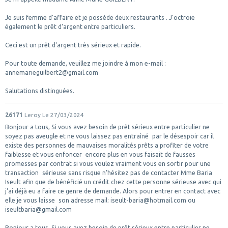
Je suis femme d'affaire et je possède deux restaurants . J'octroie
également le prêt d'argent entre particuliers.
Ceci est un prêt d'argent très sérieux et rapide.
Pour toute demande, veuillez me joindre à mon e-mail :
annemarieguilbert2@gmail.com
Salutations distinguées.
26171
Leroy
Le 27/03/2024
Bonjour a tous, Si vous avez besoin de prêt sérieux entre particulier ne
soyez pas aveugle et ne vous laissez pas entraîné par le désespoir car il
existe des personnes de mauvaises moralités prêts a profiter de votre
faiblesse et vous enfoncer encore plus en vous faisait de fausses
promesses par contrat si vous voulez vraiment vous en sortir pour une
transaction sérieuse sans risque n’hésitez pas de contacter Mme Baria
Iseult afin que de bénéficié un crédit chez cette personne sérieuse avec qui
j'ai déjà eu a faire ce genre de demande. Alors pour entrer en contact avec
elle je vous laisse son adresse mail: iseult-baria@hotmail.com ou
iseultbaria@gmail.com
Bonjour a tous, Si vous avez besoin de prêt sérieux entre particulier ne