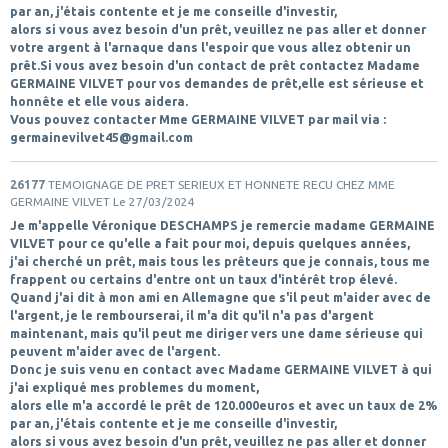
par an, j'étais contente et je me conseille d'investir,
alors si vous avez besoin d'un prêt, veuillez ne pas aller et donner
votre argent à l'arnaque dans l'espoir que vous allez obtenir un
prêt.Si vous avez besoin d'un contact de prêt contactez Madame
GERMAINE VILVET pour vos demandes de prêt,elle est sérieuse et
honnête et elle vous aidera.
Vous pouvez contacter Mme GERMAINE VILVET par mail via :
germainevilvet45@gmail.com
26177
TEMOIGNAGE DE PRET SERIEUX ET HONNETE RECU CHEZ MME
GERMAINE VILVET
Le 27/03/2024
Je m'appelle Véronique DESCHAMPS je remercie madame GERMAINE
VILVET pour ce qu'elle a fait pour moi, depuis quelques années,
j'ai cherché un prêt, mais tous les prêteurs que je connais, tous me
frappent ou certains d'entre ont un taux d'intérêt trop élevé.
Quand j'ai dit à mon ami en Allemagne que s'il peut m'aider avec de
l'argent, je le rembourserai, il m'a dit qu'il n'a pas d'argent
maintenant, mais qu'il peut me diriger vers une dame sérieuse qui
peuvent m'aider avec de l'argent.
Donc je suis venu en contact avec Madame GERMAINE VILVET à qui
j'ai expliqué mes problemes du moment,
alors elle m'a accordé le prêt de 120.000euros et avec un taux de 2%
par an, j'étais contente et je me conseille d'investir,
alors si vous avez besoin d'un prêt, veuillez ne pas aller et donner