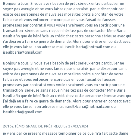
Bonjour a tous, Si vous avez besoin de prêt sérieux entre particulier ne
soyez pas aveugle et ne vous laissez pas entraîné par le désespoir car il
existe des personnes de mauvaises moralités prêts a profiter de votre
faiblesse et vous enfoncer encore plus en vous faisait de fausses
promesses par contrat si vous voulez vraiment vous en sortir pour une
transaction sérieuse sans risque n’hésitez pas de contacter Mme Baria
Iseult afin que de bénéficié un crédit chez cette personne sérieuse avec qui
j'ai déjà eu a faire ce genre de demande. Alors pour entrer en contact avec
elle je vous laisse son adresse mail: iseult-baria@hotmail.com ou
iseultbaria@gmail.com
Bonjour a tous, Si vous avez besoin de prêt sérieux entre particulier ne
soyez pas aveugle et ne vous laissez pas entraîné par le désespoir car il
existe des personnes de mauvaises moralités prêts a profiter de votre
faiblesse et vous enfoncer encore plus en vous faisait de fausses
promesses par contrat si vous voulez vraiment vous en sortir pour une
transaction sérieuse sans risque n’hésitez pas de contacter Mme Baria
Iseult afin que de bénéficié un crédit chez cette personne sérieuse avec qui
j'ai déjà eu a faire ce genre de demande. Alors pour entrer en contact avec
elle je vous laisse son adresse mail: iseult-baria@hotmail.com ou
iseultbaria@gmail.com
26162
TÉMOIGNAGE DE PRÊT REÇU
Le 27/03/2024
je viens par ce présent message témoigner de ce que m’a fait cette dame