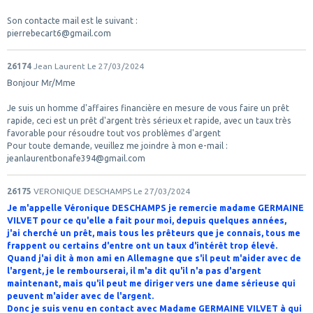
Son contacte mail est le suivant :
pierrebecart6@gmail.com
26174
Jean Laurent
Le 27/03/2024
Bonjour Mr/Mme
Je suis un homme d'affaires financière en mesure de vous faire un prêt
rapide, ceci est un prêt d'argent très sérieux et rapide, avec un taux très
favorable pour résoudre tout vos problèmes d'argent
Pour toute demande, veuillez me joindre à mon e-mail :
jeanlaurentbonafe394@gmail.com
26175
VERONIQUE DESCHAMPS
Le 27/03/2024
Je m'appelle Véronique DESCHAMPS je remercie madame GERMAINE
VILVET pour ce qu'elle a fait pour moi, depuis quelques années,
j'ai cherché un prêt, mais tous les prêteurs que je connais, tous me
frappent ou certains d'entre ont un taux d'intérêt trop élevé.
Quand j'ai dit à mon ami en Allemagne que s'il peut m'aider avec de
l'argent, je le rembourserai, il m'a dit qu'il n'a pas d'argent
maintenant, mais qu'il peut me diriger vers une dame sérieuse qui
peuvent m'aider avec de l'argent.
Donc je suis venu en contact avec Madame GERMAINE VILVET à qui