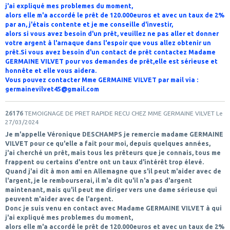
j'ai expliqué mes problemes du moment,
alors elle m'a accordé le prêt de 120.000euros et avec un taux de 2%
par an, j'étais contente et je me conseille d'investir,
alors si vous avez besoin d'un prêt, veuillez ne pas aller et donner
votre argent à l'arnaque dans l'espoir que vous allez obtenir un
prêt.Si vous avez besoin d'un contact de prêt contactez Madame
GERMAINE VILVET pour vos demandes de prêt,elle est sérieuse et
honnête et elle vous aidera.
Vous pouvez contacter Mme GERMAINE VILVET par mail via :
germainevilvet45@gmail.com
26176
TEMOIGNAGE DE PRET RAPIDE RECU CHEZ MME GERMAINE VILVET
Le
27/03/2024
Je m'appelle Véronique DESCHAMPS je remercie madame GERMAINE
VILVET pour ce qu'elle a fait pour moi, depuis quelques années,
j'ai cherché un prêt, mais tous les prêteurs que je connais, tous me
frappent ou certains d'entre ont un taux d'intérêt trop élevé.
Quand j'ai dit à mon ami en Allemagne que s'il peut m'aider avec de
l'argent, je le rembourserai, il m'a dit qu'il n'a pas d'argent
maintenant, mais qu'il peut me diriger vers une dame sérieuse qui
peuvent m'aider avec de l'argent.
Donc je suis venu en contact avec Madame GERMAINE VILVET à qui
j'ai expliqué mes problemes du moment,
alors elle m'a accordé le prêt de 120.000euros et avec un taux de 2%