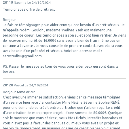
20119
Naomie
Le 24/10/2024
Témoignages offre de prêt reçu.
Bonjour
Je fais ce témoignages pour aider ceux qui ont besoin d'un prêt sérieux. Je
m'appelle Noémi Gouloh , madame Yvelines Yseh est vraiment une
personne de coeur . Les témoignages à son sujet sont bien vérifier. Je viens
de recevoir mon prêt de 16.000€ sans avoir a bien de frais même pas un
centime a l'avance . Je vous conseille de prendre contact avec elle si vous
avez besoin d'un prêt réel et sérieux. Voici son adresse mail :
servcredit8@gmail.com
PS: Passer le message au tour de vous pour aider ceux qui sont dans le
besoin.
20120
Pascal
Le 24/10/2024
Bonjour Mme et Mr
C'est avec une immense satisfaction je viens par ce message témoigner
d’un service bien reçu J’ai contacter Mme Hélène Séverine Sophie RENÉ,
pour une demande de crédit entre particulier que j’ai bien reçu. Le crédit
d’une création de mon propre projet , d’une somme de 80.000€. Quelque
soit le montant que vous désirez., vous êtes fichés, interdits bancaires et
vous n’avez pas la faveur des banques ou mieux vous avez un projet et
besoin de financement, un mauvais dossier de crédit ou besoin d’argent