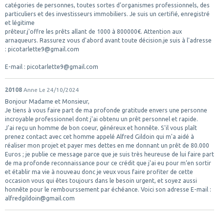
catégories de personnes, toutes sortes d’organismes professionnels, des
particuliers et des investisseurs immobiliers. Je suis un certifié, enregistré
et légitime
prêteur.j'offre les prêts allant de 1000 à 800000€. Attention aux
arnaqueurs. Rassurez vous d'abord avant toute décision.je suis à l'adresse
: picotarlette9@gmail.com
E-mail : picotarlette9@gmail.com
20108
Anne
Le 24/10/2024
Bonjour Madame et Monsieur,
Je tiens à vous faire part de ma profonde gratitude envers une personne
incroyable professionnel dont j'ai obtenu un prêt personnel et rapide.
J'ai reçu un homme de bon coeur, généreux et honnête. S'il vous plaît
prenez contact avec cet homme appelé Alfred Gildoin qui m'a aidé à
réaliser mon projet et payer mes dettes en me donnant un prêt de 80.000
Euros ; je publie ce message parce que je suis très heureuse de lui faire part
de ma profonde reconnaissance pour ce crédit que j'ai eu pour m’en sortir
et établir ma vie à nouveau donc je veux vous faire profiter de cette
occasion vous qui êtes toujours dans le besoin urgent, et soyez aussi
honnête pour le rembourssement par échéance. Voici son adresse E-mail :
alfredgildoin@gmail.com