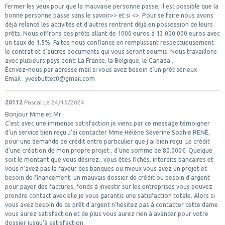
fermer les yeux pour que la mauvaise personne passe, il est possible que la
bonne personne passe sans le savoir>> et si <>. Pour se faire nous avons
déjà relancé les activités et d'autres rentrent déjà en possession de leurs
prêts. Nous offrons des prêts allant de 1000 euros à 13.000.000 euros avec
un taux de 1.5%. Faites nous confiance en remplissant respectueusement
le contrat et d'autres documents qui vous seront soumis. Nous travaillons
avec plusieurs pays dont: La France, la Belgique, le Canada...
Écrivez-nous par adresse mail si vous avez besoin d'un prêt sérieux
Email : yvesbuttet0@gmail.com
20112
Pascal
Le 24/10/2024
Bonjour Mme et Mr
C'est avec une immense satisfaction je viens par ce message témoigner
d’un service bien reçu J’ai contacter Mme Hélène Séverine Sophie RENÉ,
pour une demande de crédit entre particulier que j’ai bien reçu. Le crédit
d’une création de mon propre projet , d’une somme de 80.000€. Quelque
soit le montant que vous désirez., vous êtes fichés, interdits bancaires et
vous n’avez pas la faveur des banques ou mieux vous avez un projet et
besoin de financement, un mauvais dossier de crédit ou besoin d’argent
pour payer des factures, fonds à investir sur les entreprises vous pouvez
prendre contact avec elle je vous garantis une satisfaction totale. Alors si
vous avez besoin de ce prêt d’argent n’hésitez pas à contacter cette dame
vous aurez satisfaction et de plus vous aurez rien à avancer pour votre
dossier jusqu’à satisfaction.