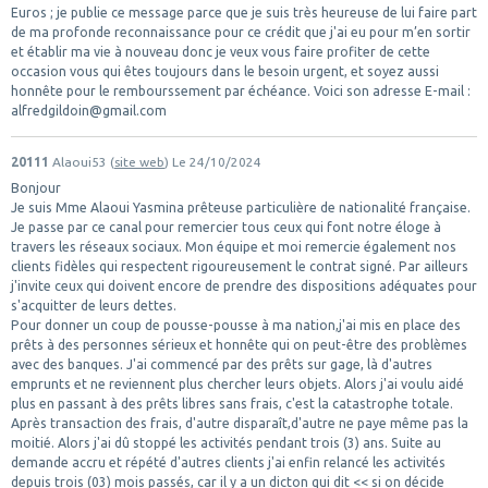
Euros ; je publie ce message parce que je suis très heureuse de lui faire part
de ma profonde reconnaissance pour ce crédit que j'ai eu pour m’en sortir
et établir ma vie à nouveau donc je veux vous faire profiter de cette
occasion vous qui êtes toujours dans le besoin urgent, et soyez aussi
honnête pour le rembourssement par échéance. Voici son adresse E-mail :
alfredgildoin@gmail.com
20111
Alaoui53 (
site web
)
Le 24/10/2024
Bonjour
Je suis Mme Alaoui Yasmina prêteuse particulière de nationalité française.
Je passe par ce canal pour remercier tous ceux qui font notre éloge à
travers les réseaux sociaux. Mon équipe et moi remercie également nos
clients fidèles qui respectent rigoureusement le contrat signé. Par ailleurs
j'invite ceux qui doivent encore de prendre des dispositions adéquates pour
s'acquitter de leurs dettes.
Pour donner un coup de pousse-pousse à ma nation,j'ai mis en place des
prêts à des personnes sérieux et honnête qui on peut-être des problèmes
avec des banques. J'ai commencé par des prêts sur gage, là d'autres
emprunts et ne reviennent plus chercher leurs objets. Alors j'ai voulu aidé
plus en passant à des prêts libres sans frais, c'est la catastrophe totale.
Après transaction des frais, d'autre disparaît,d'autre ne paye même pas la
moitié. Alors j'ai dû stoppé les activités pendant trois (3) ans. Suite au
demande accru et répété d'autres clients j'ai enfin relancé les activités
depuis trois (03) mois passés, car il y a un dicton qui dit << si on décide