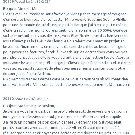
20109
Pascal
Le 24/10/2024
Bonjour Mme et Mr
C'est avec une immense satisfaction je viens par ce message témoigner
d’un service bien reçu J’ai contacter Mme Hélène Séverine Sophie RENÉ,
pour une demande de crédit entre particulier que j’ai bien reçu. Le crédit
d’une création de mon propre projet , d’une somme de 80.000€. Quelque
soit le montant que vous désirez., vous êtes fichés, interdits bancaires et
vous n’avez pas la faveur des banques ou mieux vous avez un projet et
besoin de financement, un mauvais dossier de crédit ou besoin d’argent
pour payer des factures, fonds à investir sur les entreprises vous pouvez
prendre contact avec elle je vous garantis une satisfaction totale. Alors si
vous avez besoin de ce prêt d’argent n’hésitez pas à contacter cette dame
vous aurez satisfaction et de plus vous aurez rien à avancer pour votre
dossier jusqu’à satisfaction.
NB : Rembourser vos dettes car elle ne vous demandera absolument rien
pour votre prêts. Voici son contact heleneseverinesophierene@gmail.com
20110
Anne
Le 24/10/2024
Bonjour Madame et Monsieur,
Je tiens à vous faire part de ma profonde gratitude envers une personne
incroyable professionnel dont j'ai obtenu un prêt personnel et rapide.
J'ai reçu un homme de bon coeur, généreux et honnête. S'il vous plaît
prenez contact avec cet homme appelé Alfred Gildoin qui m'a aidé à
réaliser mon projet et payer mes dettes en me donnant un prêt de 80.000